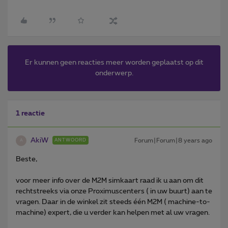
Er kunnen geen reacties meer worden geplaatst op dit
onderwerp.
1 reactie
AkiW
Forum|Forum|8 years ago
ANTWOORD
A
Beste,
voor meer info over de M2M simkaart raad ik u aan om dit
rechtstreeks via onze Proximuscenters ( in uw buurt) aan te
vragen. Daar in de winkel zit steeds één M2M ( machine-to-
machine) expert, die u verder kan helpen met al uw vragen.