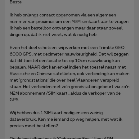
Beste
Ik heb onlangs contact opgenomen via een algemeen
nummer van proximus om een M2M simkaart aan te vragen.
Ik heb een bestelbon ontvangen maar daar staan zoveel
dingen op, dat ik niet weet, wat ik nodig heb.
Even het doel schetsen: wij werken met een Trimble GEO
6000 GPS, met decimeter nauwkeurigheid. Dat wil zeggen
dat dit toestel een locatie tot op 10cm nauwkeurig kan
bepalen. MAAR dat kan enkel indien het toestel naast met
Russische en Chinese satellieten, ook verbinding kan maken
met 'grondstations' die over heel Vlaanderen verspreid
staan. Het verbinden met zo'n grondstation gebeurt via zo'n
M2M abonnement/SIM kaart...aldus de verkoper van de
GPS.
Wij hebben dus 1 SIMkaart nodig en een weinig
dataverbruik. Kan me iemand op weg helpen, met wat ik
precies moet bestellen?
Op de bestelbon lees ik 'Onboarding Fee', 'New APN