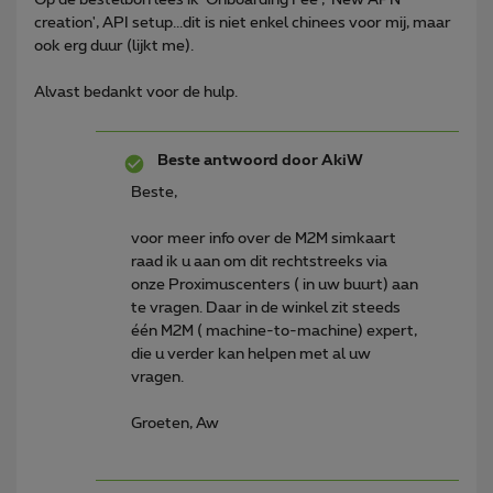
creation', API setup...dit is niet enkel chinees voor mij, maar
ook erg duur (lijkt me).
Alvast bedankt voor de hulp.
Beste antwoord door
AkiW
Beste,
voor meer info over de M2M simkaart
raad ik u aan om dit rechtstreeks via
onze Proximuscenters ( in uw buurt) aan
te vragen. Daar in de winkel zit steeds
één M2M ( machine-to-machine) expert,
die u verder kan helpen met al uw
vragen.
Groeten, Aw