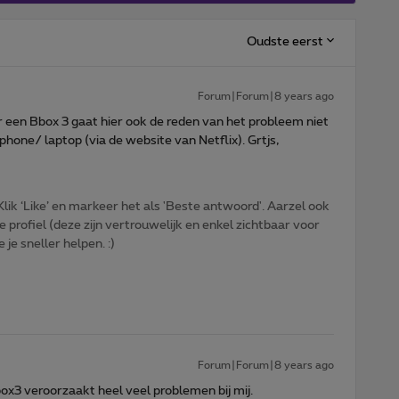
Oudste eerst
Forum|Forum|8 years ago
 een Bbox 3 gaat hier ook de reden van het probleem niet
phone/ laptop (via de website van Netflix). Grtjs,
ik ‘Like’ en markeer het als 'Beste antwoord'. Aarzel ook
e profiel (deze zijn vertrouwelijk en enkel zichtbaar voor
je sneller helpen. :)
Forum|Forum|8 years ago
ox3 veroorzaakt heel veel problemen bij mij.