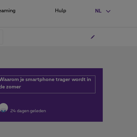
eaming
Hulp
NL
Waarom je smartphone trager wordt in
de zomer
24 dagen geleden