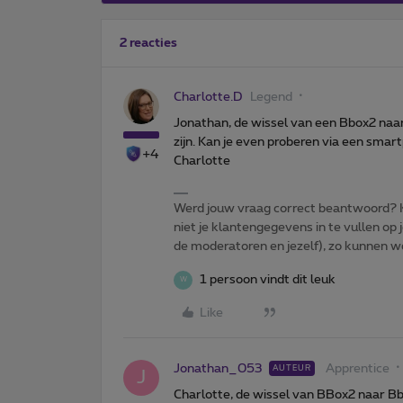
2 reacties
Charlotte.D
Legend
Jonathan, de wissel van een Bbox2 naar
zijn. Kan je even proberen via een smart
+4
Charlotte
Werd jouw vraag correct beantwoord? Kl
niet je klantengegevens in te vullen op j
de moderatoren en jezelf), zo kunnen we 
1 persoon vindt dit leuk
W
Like
Jonathan_053
Apprentice
AUTEUR
J
Charlotte, de wissel van BBox2 naar Bb