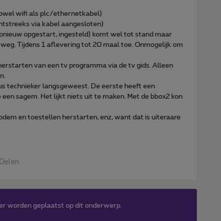
(zowel wifi als plc/ethernetkabel)
chtstreeks via kabel aangesloten)
pnieuw opgestart, ingesteld) komt wel tot stand maar
 weg. Tijdens 1 aflevering tot 20 maal toe. Onmogelijk om
herstarten van een tv programma via de tv gids. Alleen
n.
mus technieker langsgeweest. De eerste heeft een
 een sagem. Het lijkt niets uit te maken. Met de bbox2 kon
em en toestellen herstarten, enz, want dat is uiteraare
Delen
er worden geplaatst op dit onderwerp.