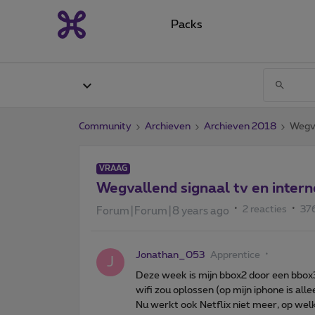
Packs
Community
Archieven
Archieven 2018
Wegva
VRAAG
Wegvallend signaal tv en intern
2 reacties
37
Forum|Forum|8 years ago
Jonathan_053
Apprentice
J
Deze week is mijn bbox2 door een bbox
wifi zou oplossen (op mijn iphone is all
Nu werkt ook Netflix niet meer, op wel