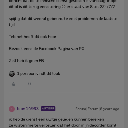
bericht dat de technische dienst gesloten is vandaag, klopt
dit of is dit terug een storing 😞 er staat van 8 tot 22 u 7/7..
spijtig dat dit weeral gebeurd, te veel problemen de laatste
tijd..
Telenet heeft dit ook hoor...
Bezoek eens de Facebook Pagina van PX.
Zelf heb ik geen FB...
1 persoon vindt dit leuk
leon 14993
Forum|Forum|8 years ago
AUTEUR
L
ik heb de dienst een uurtje geleden kunnen bereiken
ze wisten me te vertellen dat het door mijn decorder komt