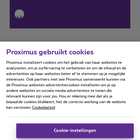
Proximus gebruikt cookies
Proximus installeert cookies om het gebruik van haar websites te
Forumvoorwaarden
Accessibility statement
analyseren, om je surfervaring te verbeteren en om de inhoud en de
advertenties op haar websites beter af te stemmen op je mogelijke
interesses. Ook partners met wie Proximus samenwerkt kunnen via
de Proximus websites advertentiecookies installeren om je op
andere websites en sociale media advertenties te tonen die
relevant kunnen zijn voor jou. Hou er rekening mee dat als je
Alle rechten voorbehouden. ©
2026
Proximus
bepaalde cookies blokkeert, het de correcte werking van de website
kan verstoren
Cookiebeleid
Algemene voorwaarden, consumenteninfo
Prijslijst en tarieven
Toegankelijkheid
Privacy
Cookiebeleid
Cookie manager
Bedrijfsgegevens
Deze website is gecreëerd en wordt beheerd conform het
Cookie-instellingen
Belgisch recht.