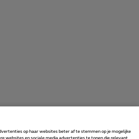
advertenties op haar websites beter af te stemmen op je mogelijke
e websites en sociale media advertenties te tonen die relevant