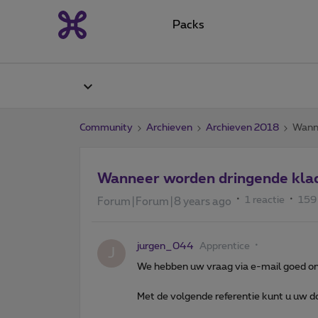
Packs
Community
Archieven
Archieven 2018
Wanne
Wanneer worden dringende kla
1 reactie
159
Forum|Forum|8 years ago
jurgen_044
Apprentice
J
We hebben uw vraag via e-mail goed o
Met de volgende referentie kunt u uw 