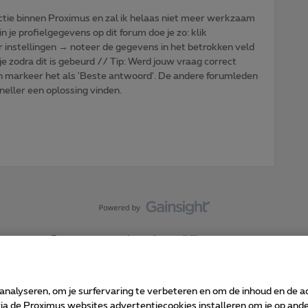
tie binnen Proximus en zal ik helaas niet meer werkzaam
n je profielgegevens op dit forum doe je zo: klik
r instellingen → noteer de gegevens in het betrokken veld
je zodra dit is gebeurd // Tip: Werd jouw vraag correct
n markeer het als 'Beste antwoord'. De andere forumleden
sneller een oplossing vinden.
Forumvoorwaarden
Accessibility statement
 analyseren, om je surfervaring te verbeteren en om de inhoud en de 
 de Proximus websites advertentiecookies installeren om je op ander