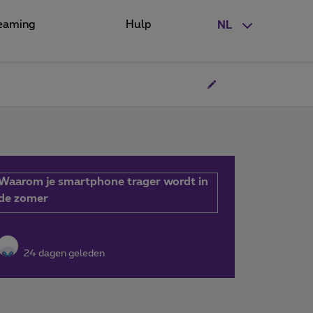
eaming
Hulp
NL
Waarom je smartphone trager wordt in
de zomer
24 dagen geleden