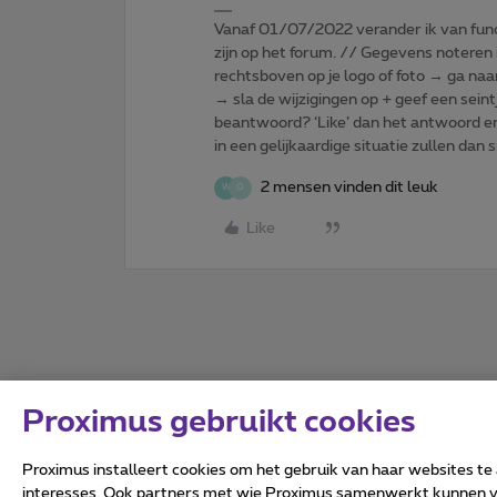
Vanaf 01/07/2022 verander ik van func
zijn op het forum. // Gegevens noteren i
rechtsboven op je logo of foto → ga naa
→ sla de wijzigingen op + geef een seint
beantwoord? ‘Like’ dan het antwoord e
in een gelijkaardige situatie zullen dan 
2 mensen vinden dit leuk
W
O
Like
Proximus gebruikt cookies
Proximus installeert cookies om het gebruik van haar websites te
interesses. Ook partners met wie Proximus samenwerkt kunnen via