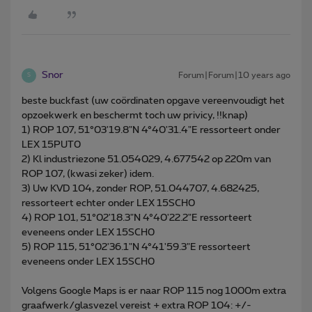
Snor
Forum|Forum|10 years ago
S
beste buckfast (uw coördinaten opgave vereenvoudigt het
opzoekwerk en beschermt toch uw privicy, !!knap)
1) ROP 107, 51°03'19.8"N 4°40'31.4"E ressorteert onder
LEX 15PUT0
2) Kl industriezone 51.054029, 4.677542 op 220m van
ROP 107, (kwasi zeker) idem.
3) Uw KVD 104, zonder ROP, 51.044707, 4.682425,
ressorteert echter onder LEX 15SCH0
4) ROP 101, 51°02'18.3"N 4°40'22.2"E ressorteert
eveneens onder LEX 15SCH0
5) ROP 115, 51°02'36.1"N 4°41'59.3"E ressorteert
eveneens onder LEX 15SCH0
Volgens Google Maps is er naar ROP 115 nog 1000m extra
graafwerk/glasvezel vereist + extra ROP 104: +/-