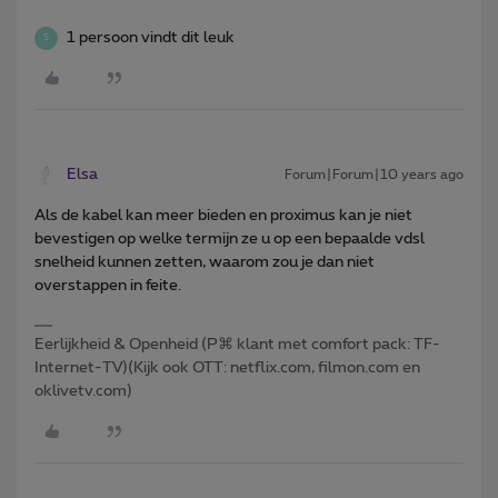
1 persoon vindt dit leuk
S
Elsa
Forum|Forum|10 years ago
Als de kabel kan meer bieden en proximus kan je niet
bevestigen op welke termijn ze u op een bepaalde vdsl
snelheid kunnen zetten, waarom zou je dan niet
overstappen in feite.
Eerlijkheid & Openheid (P⌘ klant met comfort pack: TF-
Internet-TV)(Kijk ook OTT: netflix.com, filmon.com en
oklivetv.com)