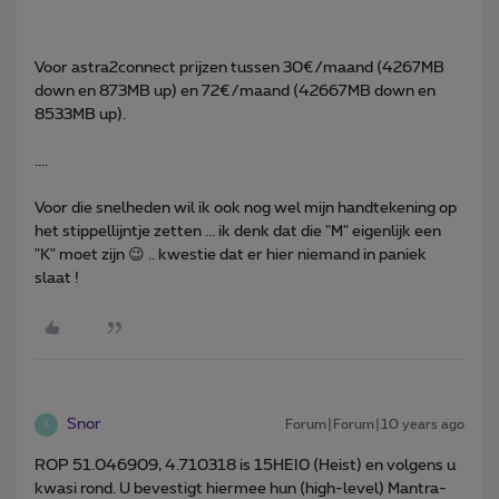
Voor astra2connect prijzen tussen 30€/maand (4267MB
down en 873MB up) en 72€/maand (42667MB down en
8533MB up).
....
Voor die snelheden wil ik ook nog wel mijn handtekening op
het stippellijntje zetten ... ik denk dat die "M" eigenlijk een
"K" moet zijn 😉 .. kwestie dat er hier niemand in paniek
slaat !
Snor
Forum|Forum|10 years ago
S
ROP 51.046909, 4.710318 is 15HEI0 (Heist) en volgens u
kwasi rond. U bevestigt hiermee hun (high-level) Mantra-