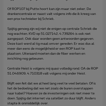
Of ROP107 bij Putte hoort kan zijn maar niet zeker. De
drankencentrale er naast valt volgens info die ik kreeg van
een prox technieker bij Schriek.
Spijtig genoeg zijn wij niet de enigen op centrale Schriek die
nog wachten. KVD op 51.027142, 4.739264 is ook niet
aangepast. Ook daar worden geen antwoorden gegeven.
Deze kast werd al tig maal omver gereden. Er was dus al
meer dan eens de mogelijkheid er een ROP kast te
plaatsen. Uiteraard moeten dan de fiber werken en
inrichting nog gebeuren.
Centrale Heist is volgens mij quasi volledig rond. OA de ROP
51.046909, 4.710318 valt volgens mij onder Heist.
Blijft een feit dat we al heel lang veel te veel betalen. Of is
het de bedoeling dat we net zoals de buren overstappen
naar kabel? Hoeven ze de investeringen ook niet meer te
doen. Spijtig dat internet via satelliet zo duur blijft. Anders
stapte ik onmiddellijk over.