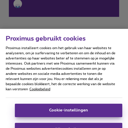
Proximus gebruikt cookies
Proximus installeert cookies om het gebruik van haar websites te
Forumvoorwaarden
Accessibility statement
analyseren, om je surfervaring te verbeteren en om de inhoud en de
advertenties op haar websites beter af te stemmen op je mogelijke
interesses. Ook partners met wie Proximus samenwerkt kunnen via
de Proximus websites advertentiecookies installeren om je op
andere websites en sociale media advertenties te tonen die
relevant kunnen zijn voor jou. Hou er rekening mee dat als je
Alle rechten voorbehouden. ©
2026
Proximus
bepaalde cookies blokkeert, het de correcte werking van de website
kan verstoren
Cookiebeleid
Algemene voorwaarden, consumenteninfo
Prijslijst en tarieven
Toegankelijkheid
Privacy
Cookiebeleid
Cookie manager
Bedrijfsgegevens
Deze website is gecreëerd en wordt beheerd conform het
Cookie-instellingen
Belgisch recht.
Koning Albert II-laan 27 - B-1030 Brussel.