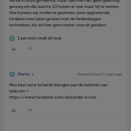
versie in onze gemeente, maar had men net geen goesting
genoeg om die laatste 10 huizen er ook maar bij te nemen.
Hoe kunnen wij, moderne gezinnen, onze opgroeiende
kinderen mee laten groeien met de hedendaagse
technieken, als we hier geen meter vooruit geraken.
1 persoon vindt dit leuk
S
Martin
Forum|Forum|7 years ago
Miss best eens te berde brengen aan de minister van
telecom >
https://www.facebook.com/alexander.d.croo