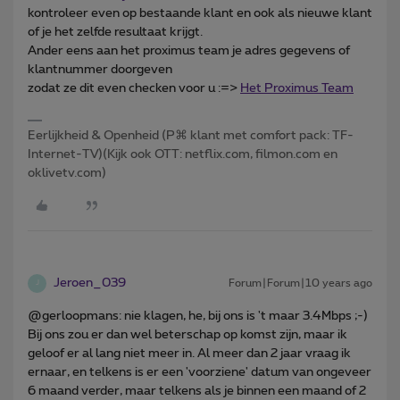
kontroleer even op bestaande klant en ook als nieuwe klant
of je het zelfde resultaat krijgt.
Ander eens aan het proximus team je adres gegevens of
klantnummer doorgeven
zodat ze dit even checken voor u :=>
Het Proximus Team
Eerlijkheid & Openheid (P⌘ klant met comfort pack: TF-
Internet-TV)(Kijk ook OTT: netflix.com, filmon.com en
oklivetv.com)
Jeroen_039
Forum|Forum|10 years ago
J
@gerloopmans: nie klagen, he, bij ons is 't maar 3.4Mbps ;-)
Bij ons zou er dan wel beterschap op komst zijn, maar ik
geloof er al lang niet meer in. Al meer dan 2 jaar vraag ik
ernaar, en telkens is er een 'voorziene' datum van ongeveer
6 maand verder, maar telkens als je binnen een maand of 2