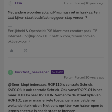
Elsa
Forum|Forum|10 years ago
Met andere woorden zolang Proximus niet in hun kaarten
laat kijken staat buckfast nog geen stap verder :?
Eerlijkheid & Openheid (P⌘ klant met comfort pack: TF-
Internet-TV)(Kijk ook OTT: netflix.com, filmon.com en
oklivetv.com)
buckfast_beekeeper
AUTEUR
B
Forum|Forum|10 years ago
@Snor: klopt inderdaad. ROP115 is centrale Schriek.
KVD104 is ook centrale Schriek. Ook vanaf ROP101 is het
maar 1000m naar KVD104. Nemen ze de straatzijde van
ROP101 zijn er maar enkele toegangen naar velden en
weilanden te kruisen. Niet eens opritten van huizen open te
leggen en terug in goede staat te brengen.