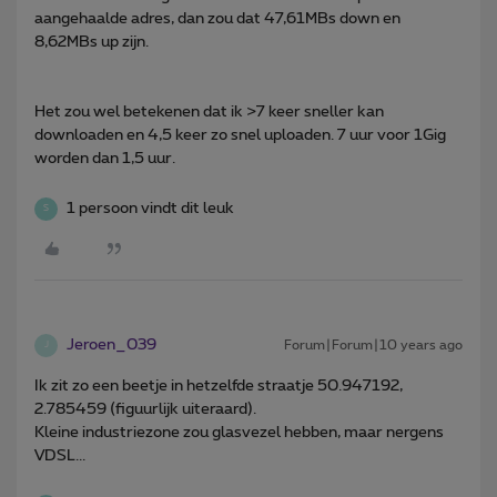
aangehaalde adres, dan zou dat 47,61MBs down en
8,62MBs up zijn.
Het zou wel betekenen dat ik >7 keer sneller kan
downloaden en 4,5 keer zo snel uploaden. 7 uur voor 1Gig
worden dan 1,5 uur.
1 persoon vindt dit leuk
S
Jeroen_039
Forum|Forum|10 years ago
J
Ik zit zo een beetje in hetzelfde straatje 50.947192,
2.785459 (figuurlijk uiteraard).
Kleine industriezone zou glasvezel hebben, maar nergens
VDSL...