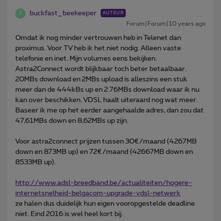
buckfast_beekeeper
AUTEUR
B
Forum|Forum|10 years ago
Omdat ik nog minder vertrouwen heb in Telenet dan
proximus. Voor TV heb ik het niet nodig. Alleen vaste
telefonie en inet. Mijn volumes eens bekijken.
Astra2Connect wordt blijkbaar toch beter betaalbaar.
20MBs download en 2MBs upload is alleszins een stuk
meer dan de 444kBs up en 2.76MBs download waar ik nu
kan over beschikken. VDSL haalt uiteraard nog wat meer.
Baseer ik me op het eerder aangehaalde adres, dan zou dat
47,61MBs down en 8,62MBs up zijn.
Voor astra2connect prijzen tussen 30€/maand (4267MB
down en 873MB up) en 72€/maand (42667MB down en
8533MB up).
http://www.adsl-breedband.be/actualiteiten/hogere-
internetsnelheid-belgacom-upgrade-vdsl-netwerk
ze halen dus duidelijk hun eigen vooropgestelde deadline
niet. Eind 2016 is wel heel kort bij.