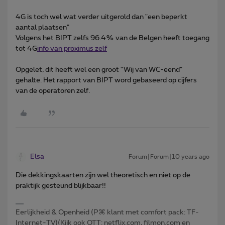
4G is toch wel wat verder uitgerold dan "een beperkt
aantal plaatsen"
Volgens het BIPT zelfs 96.4% van de Belgen heeft toegang
tot 4G
info van proximus zelf
Opgelet, dit heeft wel een groot "Wij van WC-eend"
gehalte. Het rapport van BIPT word gebaseerd op cijfers
van de operatoren zelf.
Elsa
Forum|Forum|10 years ago
Die dekkingskaarten zijn wel theoretisch en niet op de
praktijk gesteund blijkbaar!!
Eerlijkheid & Openheid (P⌘ klant met comfort pack: TF-
Internet-TV)(Kijk ook OTT: netflix.com, filmon.com en