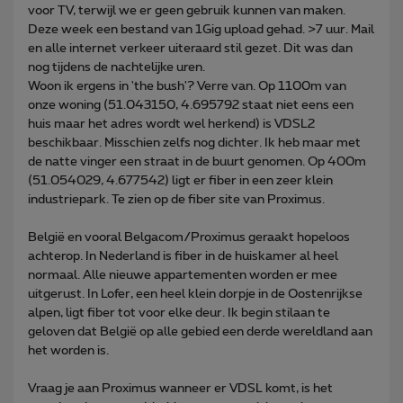
voor TV, terwijl we er geen gebruik kunnen van maken.
Deze week een bestand van 1Gig upload gehad. >7 uur. Mail
en alle internet verkeer uiteraard stil gezet. Dit was dan
nog tijdens de nachtelijke uren.
Woon ik ergens in 'the bush'? Verre van. Op 1100m van
onze woning (51.043150, 4.695792 staat niet eens een
huis maar het adres wordt wel herkend) is VDSL2
beschikbaar. Misschien zelfs nog dichter. Ik heb maar met
de natte vinger een straat in de buurt genomen. Op 400m
(51.054029, 4.677542) ligt er fiber in een zeer klein
industriepark. Te zien op de fiber site van Proximus.
België en vooral Belgacom/Proximus geraakt hopeloos
achterop. In Nederland is fiber in de huiskamer al heel
normaal. Alle nieuwe appartementen worden er mee
uitgerust. In Lofer, een heel klein dorpje in de Oostenrijkse
alpen, ligt fiber tot voor elke deur. Ik begin stilaan te
geloven dat België op alle gebied een derde wereldland aan
het worden is.
Vraag je aan Proximus wanneer er VDSL komt, is het