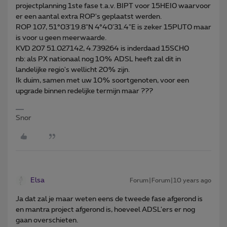
projectplanning 1ste fase t.a.v. BIPT voor 15HEI0 waarvoor
er een aantal extra ROP's geplaatst werden.
ROP 107, 51°03'19.8"N 4°40'31.4"E is zeker 15PUT0 maar
is voor u geen meerwaarde.
KVD 207 51.027142, 4.739264 is inderdaad 15SCH0
nb: als PX nationaal nog 10% ADSL heeft zal dit in
landelijke regio's wellicht 20% zijn.
Ik duim, samen met uw 10% soortgenoten, voor een
upgrade binnen redelijke termijn maar ???
Snor
Elsa
Forum|Forum|10 years ago
Ja dat zal je maar weten eens de tweede fase afgerond is
en mantra project afgerond is, hoeveel ADSL'ers er nog
gaan overschieten.