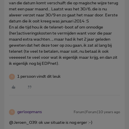
van die datum komt verschuift die op magische wijze terug
met een paar maand... Laatst was het 30/6, die is nu
alweer verzet naar 30/9 en zo gaat het maar door. Eerste
datum die ik ooit kreeg was januari 2014 :S
En al die tijd hou ik de telenet-boot af om onnodige
(her)activeringskosten te vermijden want voor die paar
maand extra wachten..., maar had ik het 2 jaar geleden
geweten dat het deze toer op zou gaan, ik zat al lang bij
telenet (te veel te betalen, maar soit, nu betaal ik ook
veeeeeel te veel voor wat ik eigenlijk maar krijg, en dan zit
ik eigenlijk nog bij EDPnet).
1 persoon vindt dit leuk
G
gerloopmans
Forum|Forum|10 years ago
G
@Jeroen_039: ok uw situatie is nog erger :-)