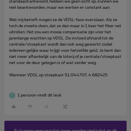
standaard antwoord, hebben we geen zicht op, kunnen we
niet beantwoorden, maar we werken er constant aan.
Wat mij betreft mogen ze de VDSL-fase overslaan. Als ze
toch de moeite doen, dat ze dan maar in 1 keer het fiber net
uitrollen. Het zou een mooie compensatie zijn voor het
jarenlange wachten op VDSL. De invloed afstand tot de
centrale/stoepkast wordt dan ook weg gewerkt zodat
iedereen gelijke waar krijgt voor hetzelfde geld. Je bent dan
niet meer afhankelijk van de loterij of je centrale/stoepkast
net voor de deur gelegen is of wat verder weg.
Wanneer VDSL op stoepkast 51.044707, 4.682425
1 persoon vindt dit leuk
S
Er kunnen geen reacties meer worden geplaatst op dit