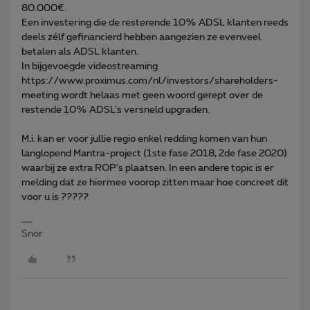
80.000€.
Een investering die de resterende 10% ADSL klanten reeds
deels zélf gefinancierd hebben aangezien ze evenveel
betalen als ADSL klanten.
In bijgevoegde videostreaming
https://www.proximus.com/nl/investors/shareholders-
meeting wordt helaas met geen woord gerept over de
restende 10% ADSL's versneld upgraden.
M.i. kan er voor jullie regio enkel redding komen van hun
langlopend Mantra-project (1ste fase 2018, 2de fase 2020)
waarbij ze extra ROP's plaatsen. In een andere topic is er
melding dat ze hiermee voorop zitten maar hoe concreet dit
voor u is ?????
Snor