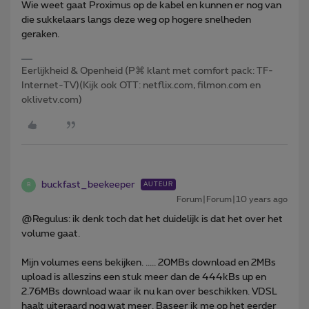
Wie weet gaat Proximus op de kabel en kunnen er nog van
die sukkelaars langs deze weg op hogere snelheden
geraken.
Eerlijkheid & Openheid (P⌘ klant met comfort pack: TF-
Internet-TV)(Kijk ook OTT: netflix.com, filmon.com en
oklivetv.com)
buckfast_beekeeper
AUTEUR
B
Forum|Forum|10 years ago
@Regulus: ik denk toch dat het duidelijk is dat het over het
volume gaat.
Mijn volumes eens bekijken. ..... 20MBs download en 2MBs
upload is alleszins een stuk meer dan de 444kBs up en
2.76MBs download waar ik nu kan over beschikken. VDSL
haalt uiteraard nog wat meer. Baseer ik me op het eerder