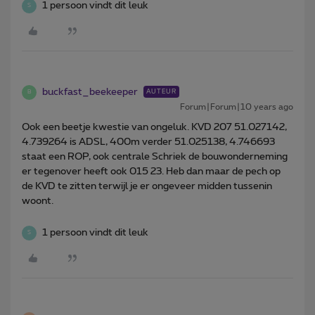
1 persoon vindt dit leuk
S
buckfast_beekeeper
AUTEUR
B
Forum|Forum|10 years ago
Ook een beetje kwestie van ongeluk. KVD 207 51.027142,
4.739264 is ADSL, 400m verder 51.025138, 4.746693
staat een ROP, ook centrale Schriek de bouwonderneming
er tegenover heeft ook 015 23. Heb dan maar de pech op
de KVD te zitten terwijl je er ongeveer midden tussenin
woont.
1 persoon vindt dit leuk
S