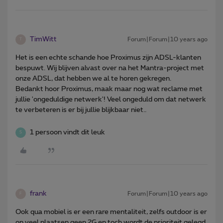
TimWitt
Forum|Forum|10 years ago
T
Het is een echte schande hoe Proximus zijn ADSL-klanten
bespuwt. Wij blijven alvast over na het Mantra-project met
onze ADSL, dat hebben we al te horen gekregen.
Bedankt hoor Proximus, maak maar nog wat reclame met
jullie 'ongeduldige netwerk'! Veel ongeduld om dat netwerk
te verbeteren is er bij jullie blijkbaar niet..
1 persoon vindt dit leuk
S
frank
Forum|Forum|10 years ago
F
Ook qua mobiel is er een rare mentaliteit, zelfs outdoor is er
op veel plaatsen geen 2G en toch wordt de prioriteit gelegd