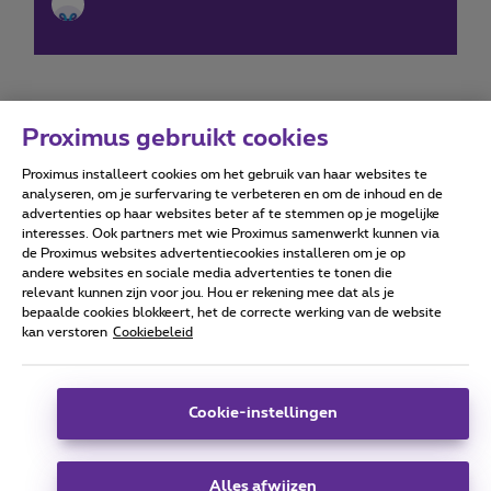
Proximus gebruikt cookies
Proximus installeert cookies om het gebruik van haar websites te
Forumvoorwaarden
Accessibility statement
analyseren, om je surfervaring te verbeteren en om de inhoud en de
advertenties op haar websites beter af te stemmen op je mogelijke
interesses. Ook partners met wie Proximus samenwerkt kunnen via
de Proximus websites advertentiecookies installeren om je op
andere websites en sociale media advertenties te tonen die
relevant kunnen zijn voor jou. Hou er rekening mee dat als je
Alle rechten voorbehouden. ©
2026
Proximus
bepaalde cookies blokkeert, het de correcte werking van de website
kan verstoren
Cookiebeleid
Algemene voorwaarden, consumenteninfo
Prijslijst en tarieven
Toegankelijkheid
Privacy
Cookiebeleid
Cookie manager
Bedrijfsgegevens
Deze website is gecreëerd en wordt beheerd conform het
Cookie-instellingen
Belgisch recht.
Koning Albert II-laan 27 - B-1030 Brussel.
Alles afwijzen