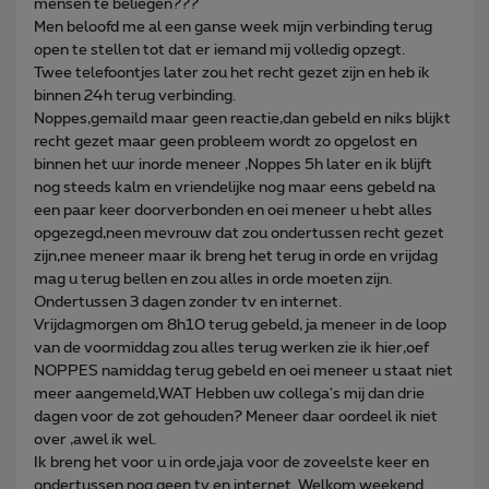
mensen te beliegen???
Men beloofd me al een ganse week mijn verbinding terug
open te stellen tot dat er iemand mij volledig opzegt.
Twee telefoontjes later zou het recht gezet zijn en heb ik
binnen 24h terug verbinding.
Noppes,gemaild maar geen reactie,dan gebeld en niks blijkt
recht gezet maar geen probleem wordt zo opgelost en
binnen het uur inorde meneer ,Noppes 5h later en ik blijft
nog steeds kalm en vriendelijke nog maar eens gebeld na
een paar keer doorverbonden en oei meneer u hebt alles
opgezegd,neen mevrouw dat zou ondertussen recht gezet
zijn,nee meneer maar ik breng het terug in orde en vrijdag
mag u terug bellen en zou alles in orde moeten zijn.
Ondertussen 3 dagen zonder tv en internet.
Vrijdagmorgen om 8h10 terug gebeld, ja meneer in de loop
van de voormiddag zou alles terug werken zie ik hier,oef
NOPPES namiddag terug gebeld en oei meneer u staat niet
meer aangemeld,WAT Hebben uw collega's mij dan drie
dagen voor de zot gehouden? Meneer daar oordeel ik niet
over ,awel ik wel.
Ik breng het voor u in orde,jaja voor de zoveelste keer en
ondertussen nog geen tv en internet. Welkom weekend.