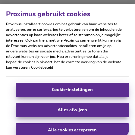
Proximus gebruikt cookies
Proximus installeert cookies om het gebruik van haar websites te
Forumvoorwaarden
Accessibility statement
analyseren, om je surfervaring te verbeteren en om de inhoud en de
advertenties op haar websites beter af te stemmen op je mogelijke
interesses. Ook partners met wie Proximus samenwerkt kunnen via
de Proximus websites advertentiecookies installeren om je op
andere websites en sociale media advertenties te tonen die
relevant kunnen zijn voor jou. Hou er rekening mee dat als je
Alle rechten voorbehouden. ©
2026
Proximus
bepaalde cookies blokkeert, het de correcte werking van de website
kan verstoren
Cookiebeleid
Algemene voorwaarden, consumenteninfo
Prijslijst en tarieven
Toegankelijkheid
Privacy
Cookiebeleid
Cookie manager
Bedrijfsgegevens
Deze website is gecreëerd en wordt beheerd conform het
Cookie-instellingen
Belgisch recht.
Koning Albert II-laan 27 - B-1030 Brussel.
Alles afwijzen
Carrier & Wholesale Solutions
Alle cookies accepteren
Proximus Group
|
Telindus