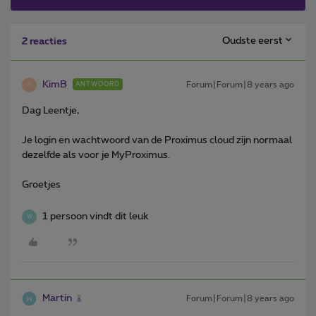
Oudste eerst
2 reacties
KimB
Forum|Forum|8 years ago
ANTWOORD
K
Dag Leentje,
Je login en wachtwoord van de Proximus cloud zijn normaal
dezelfde als voor je MyProximus.
Groetjes
1 persoon vindt dit leuk
W
Martin
Forum|Forum|8 years ago