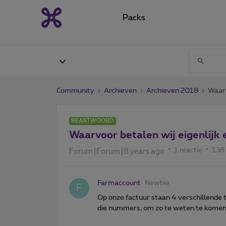
Packs
Community
Archieven
Archieven 2018
Waarv
BEANTWOORD
Waarvoor betalen wij eigenlijk
1 reactie
138
Forum|Forum|8 years ago
Farmaccount
Newbie
F
Op onze factuur staan 4 verschillende 
die nummers, om zo te weten te komen 