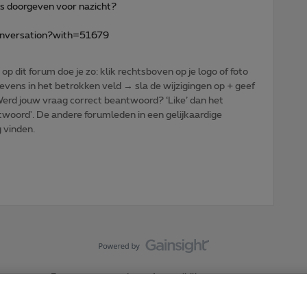
ns doorgeven voor nazicht?
conversation?with=51679
p dit forum doe je zo: klik rechtsboven op je logo of foto
vens in het betrokken veld → sla de wijzigingen op + geef
: Werd jouw vraag correct beantwoord? ‘Like’ dan het
woord'. De andere forumleden in een gelijkaardige
g vinden.
Forumvoorwaarden
Accessibility statement