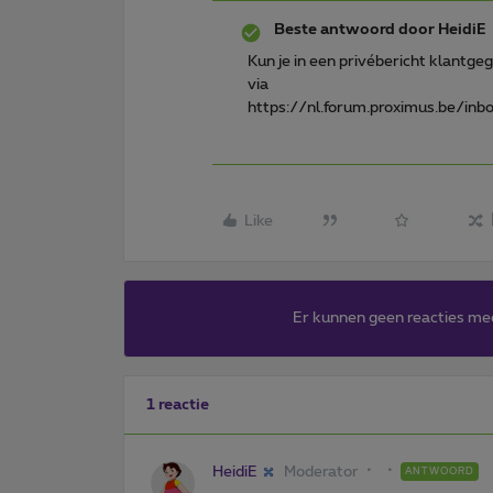
Beste antwoord door
HeidiE
Kun je in een privébericht klantg
via
https://nl.forum.proximus.be/in
Like
Er kunnen geen reacties me
1 reactie
HeidiE
Moderator
ANTWOORD