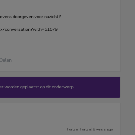
egevens doorgeven voor nazicht?
box/conversation?with=51679
Delen
er worden geplaatst op dit onderwerp.
Forum|Forum|8 years ago