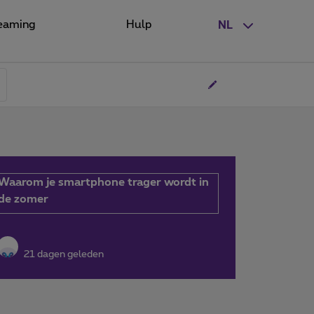
eaming
Hulp
NL
Waarom je smartphone trager wordt in
de zomer
21 dagen geleden