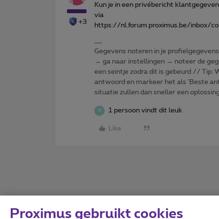
Kun je in een privébericht klantgegeve
via
+3
https://nl.forum.proximus.be/inbox/
Gegevens noteren in je profielgegevens o
→ ga naar instellingen → noteer de gege
een seintje zodra dit is gebeurd // Tip
antwoord en markeer het als 'Beste ant
situatie zullen dan sneller een oplossin
1 persoon vindt dit leuk
W
Like
Proximus gebruikt cookies