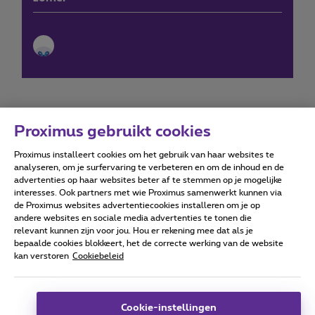
Proximus gebruikt cookies
Proximus installeert cookies om het gebruik van haar websites te
Forumvoorwaarden
Accessibility statement
analyseren, om je surfervaring te verbeteren en om de inhoud en de
advertenties op haar websites beter af te stemmen op je mogelijke
interesses. Ook partners met wie Proximus samenwerkt kunnen via
de Proximus websites advertentiecookies installeren om je op
andere websites en sociale media advertenties te tonen die
relevant kunnen zijn voor jou. Hou er rekening mee dat als je
Alle rechten voorbehouden. ©
2026
Proximus
bepaalde cookies blokkeert, het de correcte werking van de website
kan verstoren
Cookiebeleid
Algemene voorwaarden, consumenteninfo
Prijslijst en tarieven
Toegankelijkheid
Privacy
Cookiebeleid
Cookie manager
Bedrijfsgegevens
Deze website is gecreëerd en wordt beheerd conform het
Cookie-instellingen