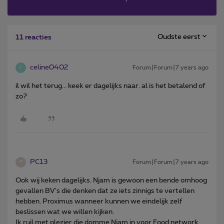
Oudste eerst
11 reacties
celine0402
Forum|Forum|7 years ago
C
il wil het terug... keek er dagelijks naar. al is het betalend of
zo?
PC13
Forum|Forum|7 years ago
P
Ook wij keken dagelijks. Njam is gewoon een bende omhoog
gevallen BV's die denken dat ze iets zinnigs te vertellen
hebben. Proximus wanneer kunnen we eindelijk zelf
beslissen wat we willen kijken.
Ik ruil met plezier die domme Njam in voor Food network.