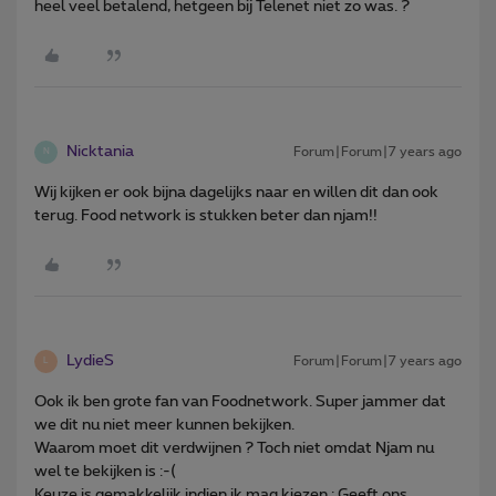
heel veel betalend, hetgeen bij Telenet niet zo was. ?
Nicktania
Forum|Forum|7 years ago
N
Wij kijken er ook bijna dagelijks naar en willen dit dan ook
terug. Food network is stukken beter dan njam!!
LydieS
Forum|Forum|7 years ago
L
Ook ik ben grote fan van Foodnetwork. Super jammer dat
we dit nu niet meer kunnen bekijken.
Waarom moet dit verdwijnen ? Toch niet omdat Njam nu
wel te bekijken is :-(
Keuze is gemakkelijk indien ik mag kiezen : Geeft ons