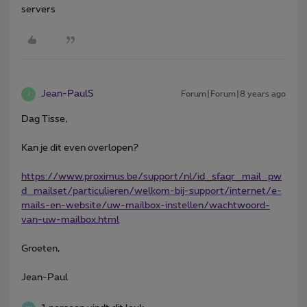
servers
Jean-PaulS
Forum|Forum|8 years ago
J
Dag Tisse,
Kan je dit even overlopen?
https://www.proximus.be/support/nl/id_sfaqr_mail_pw
d_mailset/particulieren/welkom-bij-support/internet/e-
mails-en-website/uw-mailbox-instellen/wachtwoord-
van-uw-mailbox.html
Groeten,
Jean-Paul