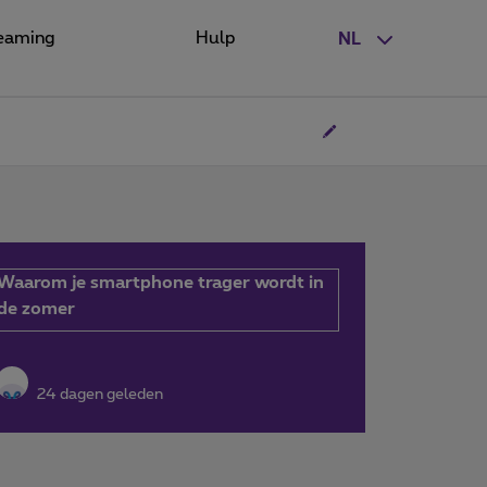
eaming
Hulp
NL
Waarom je smartphone trager wordt in
de zomer
24 dagen geleden