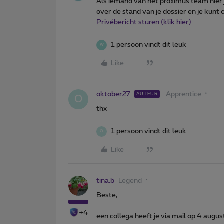
Als iemand van het proximus team hier 
over de stand van je dossier en je kunt 
Privébericht sturen (klik hier)
1 persoon vindt dit leuk
W
Like
oktober27
Apprentice
AUTEUR
O
thx
1 persoon vindt dit leuk
O
Like
tina.b
Legend
Beste,
+4
een collega heeft je via mail op 4 augu