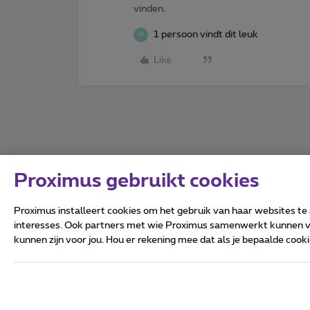
vinden.
1 persoon vindt dit leuk
W
Like
Proximus gebruikt cookies
Proximus installeert cookies om het gebruik van haar websites te
interesses. Ook partners met wie Proximus samenwerkt kunnen via
kunnen zijn voor jou. Hou er rekening mee dat als je bepaalde coo
Alle rechten voorbehouden.
Algemene voorwaarden, con
Privacy
Cookiebeleid
Deze website is gecreëerd en
Koning Albert II-laan 27 - B