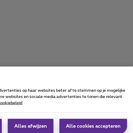
advertenties op haar websites beter af te stemmen op je mogelijke
e websites en sociale media advertenties te tonen die relevant
ookiebeleid
rrier & Wholesale Solutions
oximus Group
|
Telindus
Alles afwijzen
Alle cookies accepteren
obs
|
Sitemap