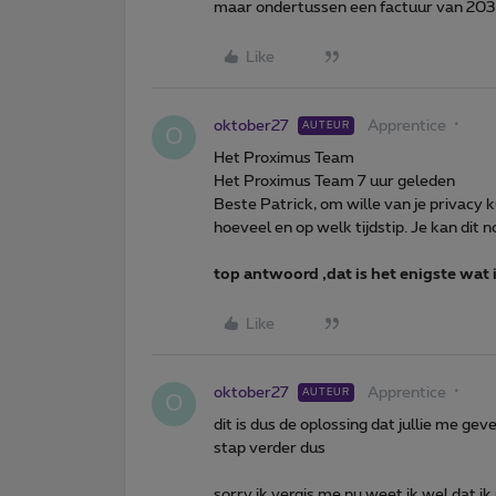
maar ondertussen een factuur van 203 
Like
oktober27
Apprentice
AUTEUR
O
Het Proximus Team
Het Proximus Team 7 uur geleden
Beste Patrick, om wille van je privacy k
hoeveel en op welk tijdstip. Je kan dit n
top antwoord ,dat is het enigste wat
Like
oktober27
Apprentice
AUTEUR
O
dit is dus de oplossing dat jullie me g
stap verder dus
sorry ik vergis me nu weet ik wel dat ik