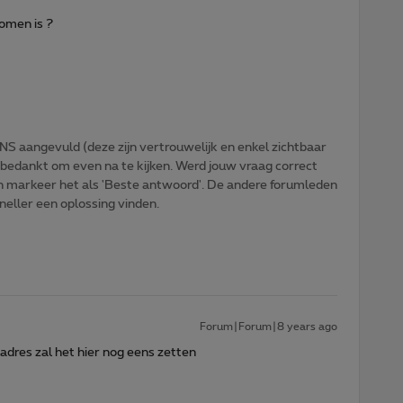
komen is ?
NS aangevuld (deze zijn vertrouwelijk en enkel zichtbaar
 bedankt om even na te kijken. Werd jouw vraag correct
n markeer het als 'Beste antwoord'. De andere forumleden
sneller een oplossing vinden.
Forum|Forum|8 years ago
adres zal het hier nog eens zetten