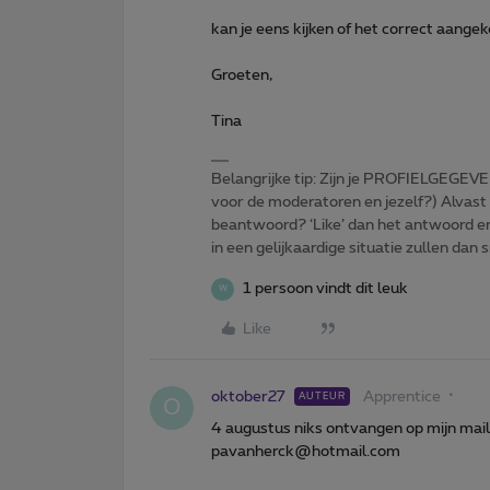
kan je eens kijken of het correct aange
Groeten,
Tina
Belangrijke tip: Zijn je PROFIELGEGEVE
voor de moderatoren en jezelf?) Alvast
beantwoord? ‘Like’ dan het antwoord e
in een gelijkaardige situatie zullen dan 
1 persoon vindt dit leuk
W
Like
oktober27
Apprentice
AUTEUR
O
4 augustus niks ontvangen op mijn mail
pavanherck@hotmail.com