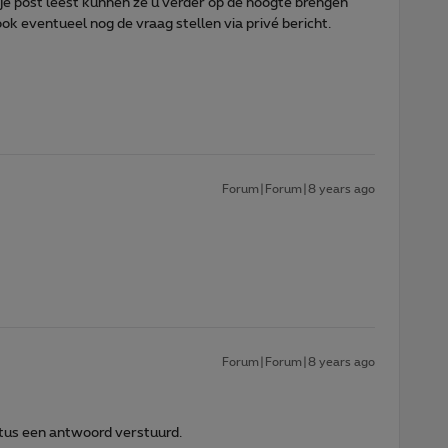
je post leest kunnen ze u verder op de hoogte brengen
ook eventueel nog de vraag stellen via privé bericht.
Forum|Forum|8 years ago
Forum|Forum|8 years ago
stus een antwoord verstuurd.