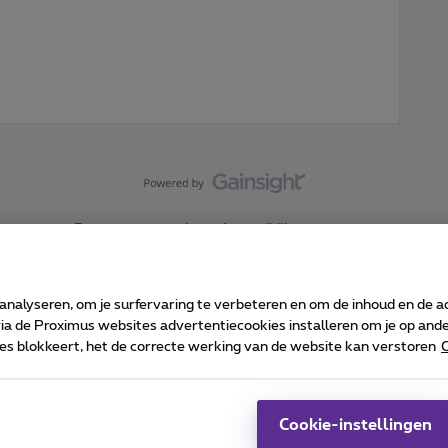
Forumvoorwaarden
Accessibility statement
 analyseren, om je surfervaring te verbeteren en om de inhoud en de 
 de Proximus websites advertentiecookies installeren om je op ander
kies blokkeert, het de correcte werking van de website kan verstoren
C
 ©
2026
Proximus
sumenteninfo
Prijslijst en tarieven
Toegankelijkheid
Cookie manager
Bedrijfsgegevens
Ca
 wordt beheerd conform het Belgisch recht.
Pr
Cookie-instellingen
-1030 Brussel.
J