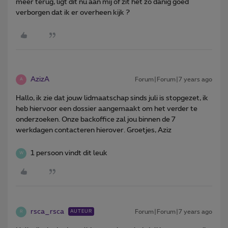
meer terug, ligt dit nu aan mij of zit het zo danig goed
verborgen dat ik er overheen kijk ?
AzizA
Forum|Forum|7 years ago
A
Hallo, ik zie dat jouw lidmaatschap sinds juli is stopgezet, ik
heb hiervoor een dossier aangemaakt om het verder te
onderzoeken. Onze backoffice zal jou binnen de 7
werkdagen contacteren hierover. Groetjes, Aziz
1 persoon vindt dit leuk
W
rsca_rsca
Forum|Forum|7 years ago
AUTEUR
R