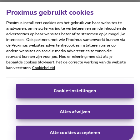
Proximus gebruikt cookies
Proximus installeert cookies om het gebruik van haar websites te
Forumvoorwaarden
Accessibility statement
analyseren, om je surfervaring te verbeteren en om de inhoud en de
advertenties op haar websites beter af te stemmen op je mogelijke
interesses. Ook partners met wie Proximus samenwerkt kunnen via
de Proximus websites advertentiecookies installeren om je op
andere websites en sociale media advertenties te tonen die
relevant kunnen zijn voor jou. Hou er rekening mee dat als je
Alle rechten voorbehouden. ©
2026
Proximus
bepaalde cookies blokkeert, het de correcte werking van de website
kan verstoren
Cookiebeleid
Algemene voorwaarden, consumenteninfo
Prijslijst en tarieven
Toegankelijkheid
Privacy
Cookiebeleid
Cookie manager
Bedrijfsgegevens
Deze website is gecreëerd en wordt beheerd conform het
Cookie-instellingen
Belgisch recht.
Koning Albert II-laan 27 - B-1030 Brussel.
Alles afwijzen
Carrier & Wholesale Solutions
Alle cookies accepteren
Proximus Group
|
Telindus