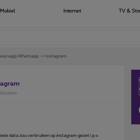
Mobiel
Internet
TV & Str
keursapp Whatsapp -> Instagram
tagram
 Bekeken
ele data zou verbruiken op instagram gezet i.p.v.