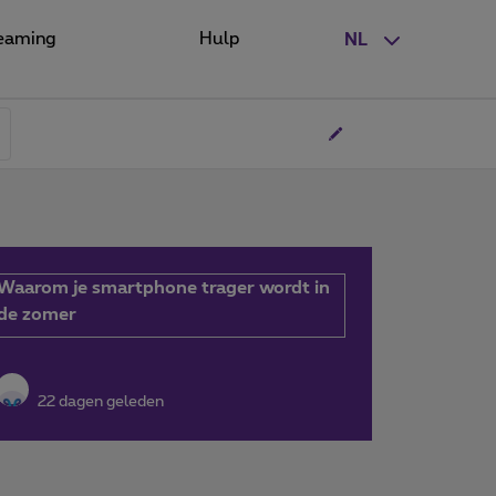
eaming
Hulp
NL
Waarom je smartphone trager wordt in
de zomer
22 dagen geleden