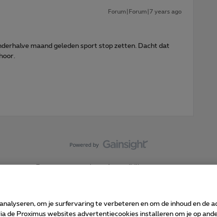
Forum|Forum|7 years ago
anderhalve maand geleden sport stop zetten. Dacht dat
hoor.
Forumvoorwaarden
Accessibility statement
 analyseren, om je surfervaring te verbeteren en om de inhoud en de 
 de Proximus websites advertentiecookies installeren om je op ander