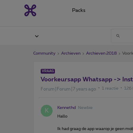
Packs
Community
Archieven
Archieven 2018
Voor
VRAAG
Voorkeursapp Whatsapp -> Ins
1 reactie
126
Forum|Forum|7 years ago
Kennethd
Newbie
K
Hallo
Ik had graag de app waarop je geen mobi