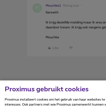
Mouchke1
Rising star
M
Kenneth
Ik krijg dezelfde melding maar ik wou 
daardoor kwam. Ik krijg ook nergens ge
Mouchke
Like
Proximus gebruikt cookies
Proximus installeert cookies om het gebruik van haar websites te
interesses. Ook partners met wie Proximus samenwerkt kunnen via