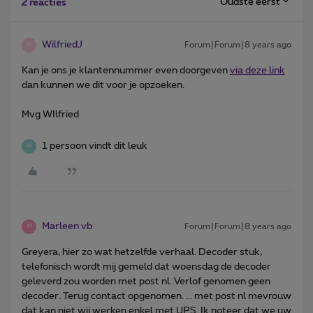
Oudste eerst
2 reacties
WilfriedJ
Forum|Forum|8 years ago
W
Kan je ons je klantennummer even doorgeven
via deze link
dan kunnen we dit voor je opzoeken.
Mvg WIlfried
1 persoon vindt dit leuk
W
Marleen vb
Forum|Forum|8 years ago
M
Greyera, hier zo wat hetzelfde verhaal. Decoder stuk,
telefonisch wordt mij gemeld dat woensdag de decoder
geleverd zou worden met post nl. Verlof genomen geen
decoder. Terug contact opgenomen. ... met post nl mevrouw
dat kan niet wij werken enkel met UPS. Ik noteer dat we uw