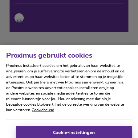
Proximus gebruikt cookies
Proximus installeert cookies om het gebruik van haar websites te
Forumvoorwaarden
Accessibility statement
analyseren, om je surfervaring te verbeteren en om de inhoud en de
advertenties op haar websites beter af te stemmen op je mogelijke
interesses. Ook partners met wie Proximus samenwerkt kunnen via
de Proximus websites advertentiecookies installeren om je op
andere websites en sociale media advertenties te tonen die
relevant kunnen zijn voor jou. Hou er rekening mee dat als je
Alle rechten voorbehouden. ©
2026
Proximus
bepaalde cookies blokkeert, het de correcte werking van de website
kan verstoren
Cookiebeleid
Algemene voorwaarden, consumenteninfo
Prijslijst en tarieven
Toegankelijkheid
Privacy
Cookiebeleid
Cookie manager
Bedrijfsgegevens
Deze website is gecreëerd en wordt beheerd conform het
Cookie-instellingen
Belgisch recht.