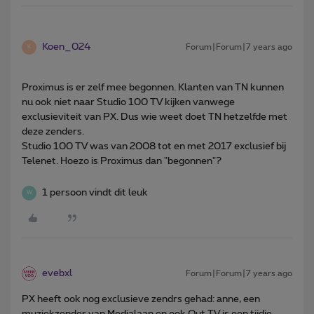
Koen_024
Forum|Forum|7 years ago
K
Proximus is er zelf mee begonnen. Klanten van TN kunnen
nu ook niet naar Studio 100 TV kijken vanwege
exclusieviteit van PX. Dus wie weet doet TN hetzelfde met
deze zenders.
Studio 100 TV was van 2008 tot en met 2017 exclusief bij
Telenet. Hoezo is Proximus dan "begonnen"?
1 persoon vindt dit leuk
W
evebxl
Forum|Forum|7 years ago
PX heeft ook nog exclusieve zendrs gehad: anne, een
muziekzender van Medialaan en ook Out TV is een tijdje