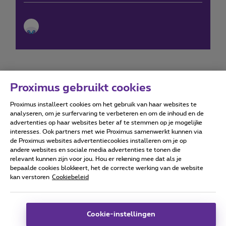
Proximus gebruikt cookies
Proximus installeert cookies om het gebruik van haar websites te
Forumvoorwaarden
Accessibility statement
analyseren, om je surfervaring te verbeteren en om de inhoud en de
advertenties op haar websites beter af te stemmen op je mogelijke
interesses. Ook partners met wie Proximus samenwerkt kunnen via
de Proximus websites advertentiecookies installeren om je op
andere websites en sociale media advertenties te tonen die
relevant kunnen zijn voor jou. Hou er rekening mee dat als je
Alle rechten voorbehouden. ©
2026
Proximus
bepaalde cookies blokkeert, het de correcte werking van de website
kan verstoren
Cookiebeleid
Algemene voorwaarden, consumenteninfo
Prijslijst en tarieven
Toegankelijkheid
Privacy
Cookiebeleid
Cookie manager
Bedrijfsgegevens
Deze website is gecreëerd en wordt beheerd conform het
Cookie-instellingen
Belgisch recht.