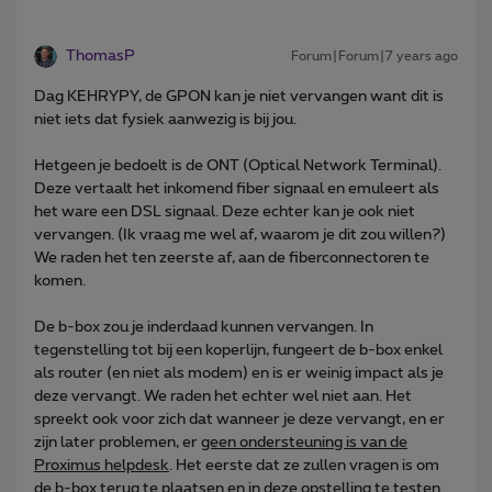
ThomasP
Forum|Forum|7 years ago
Dag KEHRYPY, de GPON kan je niet vervangen want dit is
niet iets dat fysiek aanwezig is bij jou.
Hetgeen je bedoelt is de ONT (Optical Network Terminal).
Deze vertaalt het inkomend fiber signaal en emuleert als
het ware een DSL signaal. Deze echter kan je ook niet
vervangen. (Ik vraag me wel af, waarom je dit zou willen?)
We raden het ten zeerste af, aan de fiberconnectoren te
komen.
De b-box zou je inderdaad kunnen vervangen. In
tegenstelling tot bij een koperlijn, fungeert de b-box enkel
als router (en niet als modem) en is er weinig impact als je
deze vervangt. We raden het echter wel niet aan. Het
spreekt ook voor zich dat wanneer je deze vervangt, en er
zijn later problemen, er
geen ondersteuning is van de
Proximus helpdesk
. Het eerste dat ze zullen vragen is om
de b-box terug te plaatsen en in deze opstelling te testen.