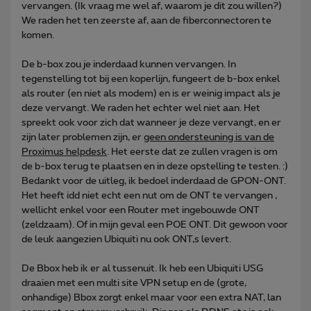
vervangen. (Ik vraag me wel af, waarom je dit zou willen?)
We raden het ten zeerste af, aan de fiberconnectoren te
komen.
De b-box zou je inderdaad kunnen vervangen. In
tegenstelling tot bij een koperlijn, fungeert de b-box enkel
als router (en niet als modem) en is er weinig impact als je
deze vervangt. We raden het echter wel niet aan. Het
spreekt ook voor zich dat wanneer je deze vervangt, en er
zijn later problemen zijn, er
geen ondersteuning is van de
Proximus helpdesk
. Het eerste dat ze zullen vragen is om
de b-box terug te plaatsen en in deze opstelling te testen. :)
Bedankt voor de uitleg, ik bedoel inderdaad de GPON-ONT.
Het heeft idd niet echt een nut om de ONT te vervangen ,
wellicht enkel voor een Router met ingebouwde ONT
(zeldzaam). Of in mijn geval een POE ONT. Dit gewoon voor
de leuk aangezien Ubiquiti nu ook ONT,s levert.
De Bbox heb ik er al tussenuit. Ik heb een Ubiquiti USG
draaien met een multi site VPN setup en de (grote,
onhandige) Bbox zorgt enkel maar voor een extra NAT, lan