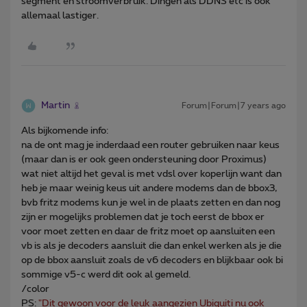
segment en stroomverbruik. Dingen als DDNS etc is ook
allemaal lastiger.
Martin
Forum|Forum|7 years ago
Als bijkomende info:
na de ont mag je inderdaad een router gebruiken naar keus
(maar dan is er ook geen ondersteuning door Proximus)
wat niet altijd het geval is met vdsl over koperlijn want dan
heb je maar weinig keus uit andere modems dan de bbox3,
bvb fritz modems kun je wel in de plaats zetten en dan nog
zijn er mogelijks problemen dat je toch eerst de bbox er
voor moet zetten en daar de fritz moet op aansluiten een
vb is als je decoders aansluit die dan enkel werken als je die
op de bbox aansluit zoals de v6 decoders en blijkbaar ook bi
sommige v5-c werd dit ook al gemeld.
/color
PS:
"Dit gewoon voor de leuk aangezien Ubiquiti nu ook