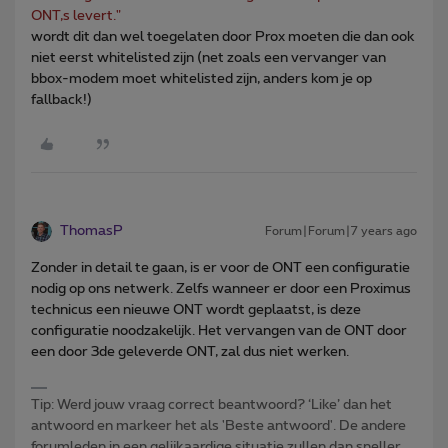
ONT,s levert."
wordt dit dan wel toegelaten door Prox moeten die dan ook
niet eerst whitelisted zijn (net zoals een vervanger van
bbox-modem moet whitelisted zijn, anders kom je op
fallback!)
ThomasP
Forum|Forum|7 years ago
Zonder in detail te gaan, is er voor de ONT een configuratie
nodig op ons netwerk. Zelfs wanneer er door een Proximus
technicus een nieuwe ONT wordt geplaatst, is deze
configuratie noodzakelijk. Het vervangen van de ONT door
een door 3de geleverde ONT, zal dus niet werken.
Tip: Werd jouw vraag correct beantwoord? ‘Like’ dan het
antwoord en markeer het als 'Beste antwoord'. De andere
forumleden in een gelijkaardige situatie zullen dan sneller