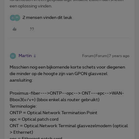
een oplossing vinden.
2 mensen vinden dit leuk
W
Martin
Forum|Forum|7 years ago
Misschien nog een bijkomende korte schets voor diegenen
die minder op de hoogte zijn van GPON glasvezel
aansluiting:
Proximus-fiber--->ONTP--opc--> ONT---epc-->WAN-
Bbox3(v/v+) (bbox enkel als router gebruikt)
Terminologie:
ONTP = Optical Network Termination Point
opc = Optical patch cord
ONT = Optical Network Terminal glasvezelmodem (optical
> Ethernet)
epc = Ethernet patch cord