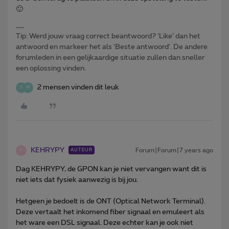
🙂
Tip: Werd jouw vraag correct beantwoord? ‘Like’ dan het
antwoord en markeer het als 'Beste antwoord'. De andere
forumleden in een gelijkaardige situatie zullen dan sneller
een oplossing vinden.
2 mensen vinden dit leuk
S
W
KEHRYPY
Forum|Forum|7 years ago
AUTEUR
K
Dag KEHRYPY, de GPON kan je niet vervangen want dit is
niet iets dat fysiek aanwezig is bij jou.
Hetgeen je bedoelt is de ONT (Optical Network Terminal).
Deze vertaalt het inkomend fiber signaal en emuleert als
het ware een DSL signaal. Deze echter kan je ook niet