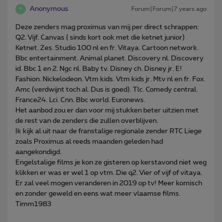
Anonymous
Forum|Forum|7 years ago
A
Deze zenders mag proximus van mij per direct schrappen:
Q2. Vijf. Canvas ( sinds kort ook met die ketnet junior)
Ketnet. Zes. Studio 100 nl en fr. Vitaya. Cartoon network.
Bbc entertainment. Animal planet. Discovery nl. Discovery
id. Bbc 1 en 2. Ngc nl. Baby tv. Disney ch. Disney jr. E!
Fashion. Nickelodeon. Vtm kids. Vtm kids jr. Mtv nl en fr. Fox.
Amc (verdwijnt toch al. Dus is goed). Tlc. Comedy central.
France24. Lci. Cnn. Bbc world. Euronews.
Het aanbod zou er dan voor mij stukken beter uitzien met
de rest van de zenders die zullen overblijven.
Ik kijk al uit naar de franstalige regionale zender RTC Liege
zoals Proximus al reeds maanden geleden had
aangekondigd.
Engelstalige films je kon ze gisteren op kerstavond niet weg
klikken er was er wel 1 op vtm. Die q2. Vier of vijf of vitaya.
Er zal veel mogen veranderen in 2019 op tv! Meer komisch
en zonder geweld en eens wat meer vlaamse films.
Timm1983