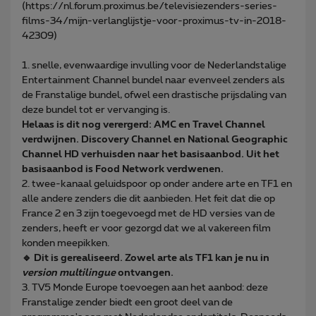
(https://nl.forum.proximus.be/televisiezenders-series-
films-34/mijn-verlanglijstje-voor-proximus-tv-in-2018-
42309)
1. snelle, evenwaardige invulling voor de Nederlandstalige
Entertainment Channel bundel naar evenveel zenders als
de Franstalige bundel, ofwel een drastische prijsdaling van
deze bundel tot er vervanging is.
Helaas is dit nog verergerd: AMC en Travel Channel
verdwijnen. Discovery Channel en National Geographic
Channel HD verhuisden naar het basisaanbod. Uit het
basisaanbod is Food Network verdwenen.
2. twee-kanaal geluidspoor op onder andere arte en TF1 en
alle andere zenders die dit aanbieden. Het feit dat die op
France 2 en 3 zijn toegevoegd met de HD versies van de
zenders, heeft er voor gezorgd dat we al vakereen film
konden meepikken.
🔹 Dit is gerealiseerd. Zowel arte als TF1 kan je nu in
version multilingue
ontvangen.
3. TV5 Monde Europe toevoegen aan het aanbod: deze
Franstalige zender biedt een groot deel van de