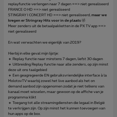
replayfunctie verlengen naar 7 dagen ==> niet gerealiseerd
FRANCE O HD ==> niet gerealiseerd
STINGRAY I CONCERT HD ==> niet gerealiseerd,
maar we
kregen er Stringray Hits voor in de plaats
🤣
Meer zenders uit de betaalpakketten in de PX TV app ==>
niet gerealiseerd
En wat verwachten we eigenlijk van 2019?
Hierbij in elke geval mijn lijstje:
🔸 Replay functie naar minstens 7 dagen, liefst 30 dagen
🔸 Uitbreiding Replay functie naar alle zenders, op zijn minst
deze uit ons taalgebied
🔸 Een geagregeerde EN gebruiksvriendelijke interface à la
MolotovTV waarbij zowel het live aanbod als het on
demand aanbod zijn opgenomen zodat je niet telkens van
kanaal moet wisselen, maar gewoon op de affiche van je
programma klikt
🔸 Toegang tot alle streamingdiensten die legaal in België
te verkrijgen zijn. Op zijn minst het kunnen toevoegen van
hun apps op de box.