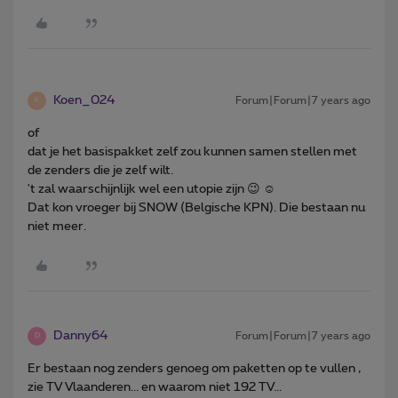
Koen_024
Forum|Forum|7 years ago
K
of
dat je het basispakket zelf zou kunnen samen stellen met
de zenders die je zelf wilt.
't zal waarschijnlijk wel een utopie zijn 😉 ☺️
Dat kon vroeger bij SNOW (Belgische KPN). Die bestaan nu
niet meer.
Danny64
Forum|Forum|7 years ago
D
Er bestaan nog zenders genoeg om paketten op te vullen ,
zie TV Vlaanderen... en waarom niet 192 TV...