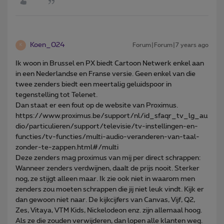
Koen_024
Forum|Forum|7 years ago
K
Ik woon in Brussel en PX biedt Cartoon Netwerk enkel aan
in een Nederlandse en Franse versie. Geen enkel van die
twee zenders biedt een meertalig geluidspoor in
tegenstelling tot Telenet.
Dan staat er een fout op de website van Proximus.
https://www.proximus.be/support/nl/id_sfaqr_tv_lg_au
dio/particulieren/support/televisie/tv-instellingen-en-
functies/tv-functies/multi-audio-veranderen-van-taal-
zonder-te-zappen.html#/multi
Deze zenders mag proximus van mij per direct schrappen:
Wanneer zenders verdwijnen, daalt de prijs nooit. Sterker
nog, ze stijgt alleen maar. Ik zie ook niet in waarom men
zenders zou moeten schrappen die jij niet leuk vindt. Kijk er
dan gewoon niet naar. De kijkcijfers van Canvas, Vijf, Q2,
Zes, Vitaya, VTM Kids, Nickelodeon enz. zijn allemaal hoog.
Als ze die zouden verwijderen, dan lopen alle klanten weg.