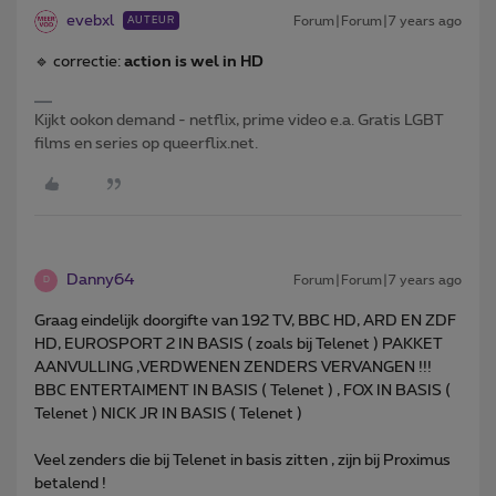
evebxl
Forum|Forum|7 years ago
AUTEUR
🔹 correctie:
action is wel in HD
Kijkt ookon demand - netflix, prime video e.a. Gratis LGBT
films en series op queerflix.net.
Danny64
Forum|Forum|7 years ago
D
Graag eindelijk doorgifte van 192 TV, BBC HD, ARD EN ZDF
HD, EUROSPORT 2 IN BASIS ( zoals bij Telenet ) PAKKET
AANVULLING ,VERDWENEN ZENDERS VERVANGEN !!!
BBC ENTERTAIMENT IN BASIS ( Telenet ) , FOX IN BASIS (
Telenet ) NICK JR IN BASIS ( Telenet )
Veel zenders die bij Telenet in basis zitten , zijn bij Proximus
betalend !