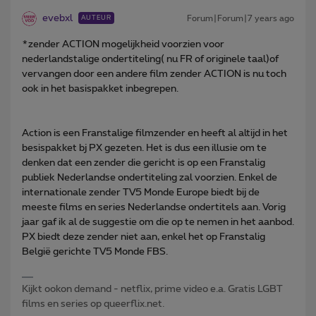
evebxl
Forum|Forum|7 years ago
AUTEUR
*zender ACTION mogelijkheid voorzien voor
nederlandstalige ondertiteling( nu FR of originele taal)of
vervangen door een andere film zender ACTION is nu toch
ook in het basispakket inbegrepen.
Action is een Franstalige filmzender en heeft al altijd in het
besispakket bj PX gezeten. Het is dus een illusie om te
denken dat een zender die gericht is op een Franstalig
publiek Nederlandse ondertiteling zal voorzien. Enkel de
internationale zender TV5 Monde Europe biedt bij de
meeste films en series Nederlandse ondertitels aan. Vorig
jaar gaf ik al de suggestie om die op te nemen in het aanbod.
PX biedt deze zender niet aan, enkel het op Franstalig
België gerichte TV5 Monde FBS.
Kijkt ookon demand - netflix, prime video e.a. Gratis LGBT
films en series op queerflix.net.