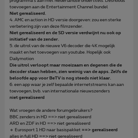
programma's aan met Nederlandse ondertitels. Desnoods
toevoegen aan de Entertainment Channel bundel
Niet gerealiseerd.
4. AMC en action in HD versie doorgeven: zou een sterke
verbetering zijn van deze filmzender.
Niet gerealiseerd en de SD versie verdwijnt nu ook op
initiatief van de zender.
5. de uitrol van de nieuwe V6 decoder die 4K mogelijk
maakt en het toevoegen van youtube. Hopelijk ook
Dailymotion
Die uitrol verloopt maar moeizaam en degenen die de
decoder staan hebben, zien weinig van de apps. Zelfs de
beloofde app voor BeTV is nog steeds niet klaar.
6. een app waar je zelf bepaalde internetstreams kan aan
toevoegen, bvb. van internationale nieuwszenders
niet gerealiseerd
Wat vroegen de andere forumgebruikers?
BBC zenders in HD ==> niet gerealiseerd
ARD en ZDF in HD ==> niet gerealiseerd
🔹 Eurosport 1 HD naar basispakket
==> gerealiseerd
alles in full HD ==> niet gerealiseerd