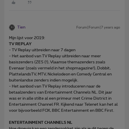
Tien
Forum|Forum|7 years ago
Mijn lijst voor 2019:
TV REPLAY
- TV Replay uitbreiden naar 7 dagen
- Het aanbod van TV Replay uitbreiden naar meer
basiszenders (ZES (!), Vlaamse themazenders zoals
Evenaar (zoals vermeld in het shopmagazine!), Dobbit,
PlattelandsTV, MTV, Nickelodeon en Comedy Central en
buitenlandse zenders indien mogelijk.
- Het aanbod van TV Replay introduceren naar de
betaalzenders van Entertainment Channels NL. Dit jaar
was er in alle stilte al een primeur met Crime District in
Entertainment Channel FR. Kijkend naar Telenet kan het al
voor bijvoorbeeld FOX, BBC Entertainment en BBC First.
ENTERTAINMENT CHANNELS NL
Hoe droevig kan een zenderpakket zijn als je dit tegen de