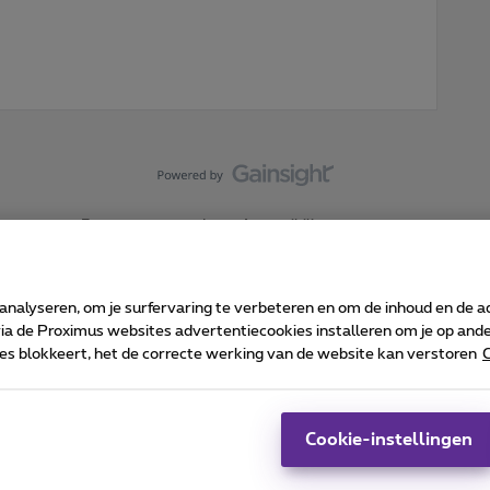
Forumvoorwaarden
Accessibility statement
 analyseren, om je surfervaring te verbeteren en om de inhoud en de 
 de Proximus websites advertentiecookies installeren om je op ander
kies blokkeert, het de correcte werking van de website kan verstoren
C
 ©
2026
Proximus
sumenteninfo
Prijslijst en tarieven
Toegankelijkheid
Cookie manager
Bedrijfsgegevens
Ca
 wordt beheerd conform het Belgisch recht.
Pr
Cookie-instellingen
-1030 Brussel.
J