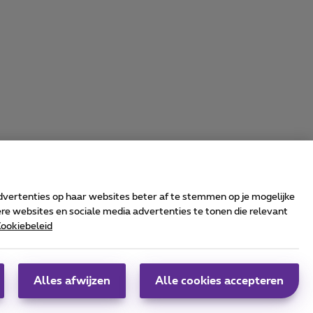
advertenties op haar websites beter af te stemmen op je mogelijke
e websites en sociale media advertenties te tonen die relevant
ookiebeleid
rrier & Wholesale Solutions
oximus Group
|
Telindus
Alles afwijzen
Alle cookies accepteren
obs
|
Sitemap