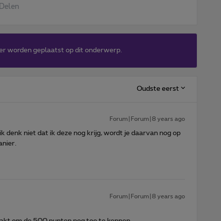
Delen
er worden geplaatst op dit onderwerp.
Oudste eerst
Forum|Forum|8 years ago
k denk niet dat ik deze nog krijg, wordt je daarvan nog op
nier.
Forum|Forum|8 years ago
kt om de 500 punten nog toe te kennen.