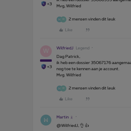
+3
Mvg, Wilfried
2 mensen vinden dit leuk
W
Like
WilfriedJ
Legend
W
Dag Patrick,
ik heb een dossier 35067176 aangema
+3
nog toe te kennen aan je account.
Mvg. Wilfried
2 mensen vinden dit leuk
W
Like
Martin
@WilfriedJ, 👌 👍