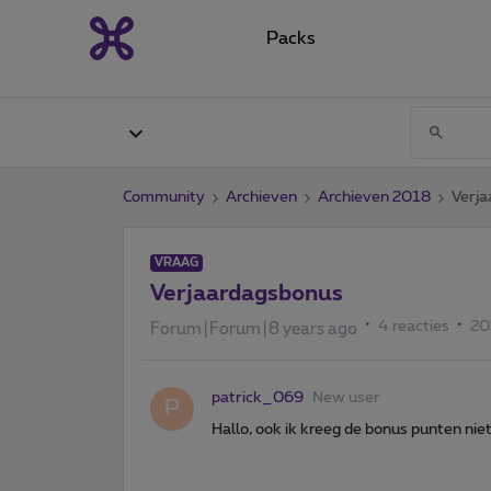
Packs
Community
Archieven
Archieven 2018
Verj
VRAAG
Verjaardagsbonus
4 reacties
20
Forum|Forum|8 years ago
patrick_069
New user
P
Hallo, ook ik kreeg de bonus punten nie