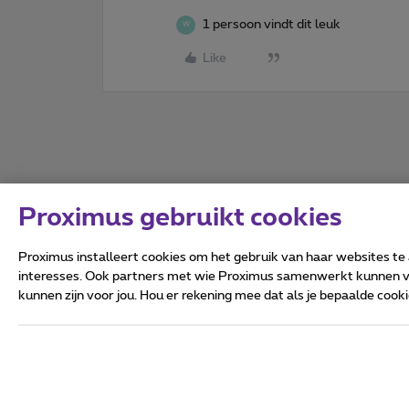
1 persoon vindt dit leuk
W
Like
Proximus gebruikt cookies
Proximus installeert cookies om het gebruik van haar websites te
interesses. Ook partners met wie Proximus samenwerkt kunnen via
kunnen zijn voor jou. Hou er rekening mee dat als je bepaalde coo
Alle rechten voorbehouden.
Algemene voorwaarden, con
Privacy
Cookiebeleid
Deze website is gecreëerd en
Koning Albert II-laan 27 - B