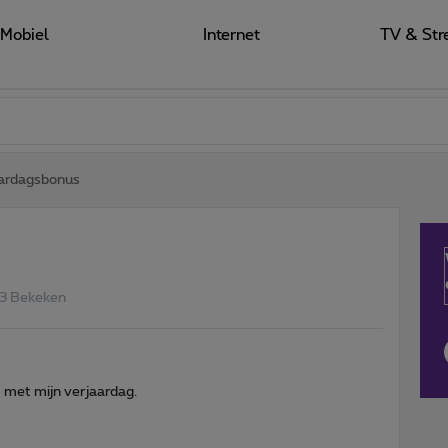
Mobiel
Internet
TV & Str
aardagsbonus
3 Bekeken
t met mijn verjaardag.