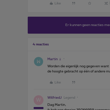
Like
Er kunnen geen reacties me
4 reacties
Martin
Worden die eigenlijk nog gegeven want i
de hoogte gebracht op één of andere ma
Like
WilfriedJ
Legend
W
Dag Martin,
ik heb een dossier 35066959 aangemaa