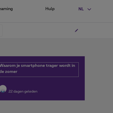
eaming
Hulp
NL
Waarom je smartphone trager wordt in
de zomer
22 dagen geleden