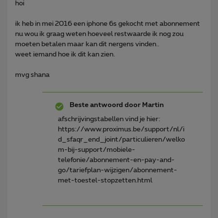
hoi
ik heb in mei 2016 een iphone 6s gekocht met abonnement
nu wou ik graag weten hoeveel restwaarde ik nog zou
moeten betalen maar kan dit nergens vinden..
weet iemand hoe ik dit kan zien.
mvg shana
Beste antwoord door
Martin
afschrijvingstabellen vind je hier:
https://www.proximus.be/support/nl/i
d_sfaqr_end_joint/particulieren/welko
m-bij-support/mobiele-
telefonie/abonnement-en-pay-and-
go/tariefplan-wijzigen/abonnement-
met-toestel-stopzetten.html