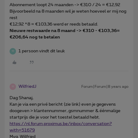
Abonnement loopt 24 maanden -> €310 / 24 = €12,92
Bijvoorbeeld na 8 maanden wil je weten hoeveel er mij nog
rest
€12,92 *8 = €103,36 werd er reeds betaald.
Nieuwe restwaarde na 8 maand -> €310 - €103,36=
€206,64 nog te betalen
1 persoon vindt dit leuk
W
WilfriedJ
Forum|Forum|8 years ago
W
Dag Shanaj,
Kan je via een privé bericht (zie link) even je gegevens
doogeven > klantennummer, gsmnummer & éénmalige
startprijs die je voor het toestel betaald hebt.
https://nl.forum.proximus.be/inbox/conversation?
with=51679
Mvg. Wilfried