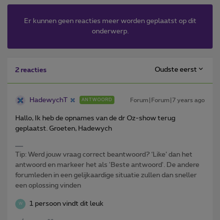
Er kunnen geen reacties meer worden geplaatst op dit
onderwerp.
Oudste eerst
2 reacties
HadewychT
Forum|Forum|7 years ago
ANTWOORD
Hallo, Ik heb de opnames van de dr Oz-show terug
geplaatst. Groeten, Hadewych
Tip: Werd jouw vraag correct beantwoord? ‘Like’ dan het
antwoord en markeer het als 'Beste antwoord'. De andere
forumleden in een gelijkaardige situatie zullen dan sneller
een oplossing vinden
1 persoon vindt dit leuk
W