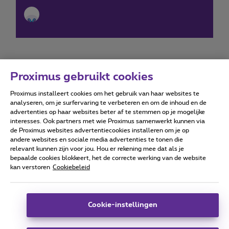
Proximus gebruikt cookies
Proximus installeert cookies om het gebruik van haar websites te
Forumvoorwaarden
Accessibility statement
analyseren, om je surfervaring te verbeteren en om de inhoud en de
advertenties op haar websites beter af te stemmen op je mogelijke
interesses. Ook partners met wie Proximus samenwerkt kunnen via
de Proximus websites advertentiecookies installeren om je op
andere websites en sociale media advertenties te tonen die
relevant kunnen zijn voor jou. Hou er rekening mee dat als je
Alle rechten voorbehouden. ©
2026
Proximus
bepaalde cookies blokkeert, het de correcte werking van de website
kan verstoren
Cookiebeleid
Algemene voorwaarden, consumenteninfo
Prijslijst en tarieven
Toegankelijkheid
Privacy
Cookiebeleid
Cookie manager
Bedrijfsgegevens
Deze website is gecreëerd en wordt beheerd conform het
Cookie-instellingen
Belgisch recht.
Koning Albert II-laan 27 - B-1030 Brussel.