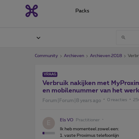
Packs
Community
Archieven
Archieven 2018
Verbr
VRAAG
Verbruik nakijken met MyProxim
en mobilenummer van het wer
0 reacties
25
Forum|Forum|8 years ago
Els VO
Practitioner
E
Ik heb momenteel zowel een:
1. vaste Proximus telefoonlijn