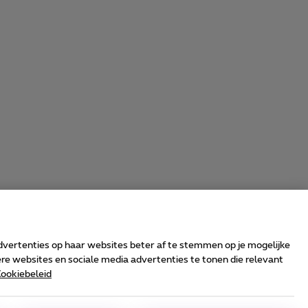
advertenties op haar websites beter af te stemmen op je mogelijke
e websites en sociale media advertenties te tonen die relevant
ookiebeleid