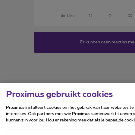
Like
Er kunnen geen reacties me
Proximus gebruikt cookies
Proximus installeert cookies om het gebruik van haar websites te
interesses. Ook partners met wie Proximus samenwerkt kunnen via
kunnen zijn voor jou. Hou er rekening mee dat als je bepaalde coo
Alle rechten voorbehouden.
Algemene voorwaarden, con
Privacy
Cookiebeleid