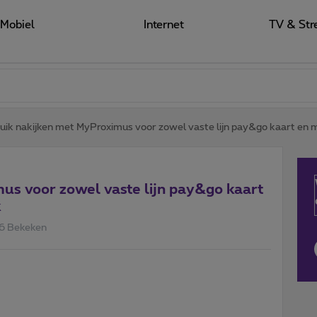
Mobiel
Internet
TV & Str
uik nakijken met MyProximus voor zowel vaste lijn pay&go kaart e
us voor zowel vaste lijn pay&go kaart
k
6 Bekeken