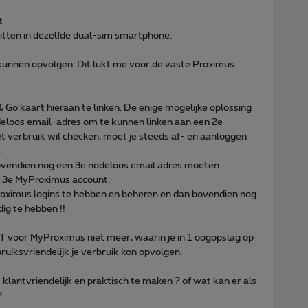
t
zitten in dezelfde dual-sim smartphone.
 kunnen opvolgen. Dit lukt me voor de vaste Proximus
& Go kaart hieraan te linken. De enige mogelijke oplossing
deloos email-adres om te kunnen linken aan een 2e
t verbruik wil checken, moet je steeds af- en aanloggen
.
bovendien nog een 3e nodeloos email adres moeten
 3e MyProximus account.
oximus logins te hebben en beheren en dan bovendien nog
ig te hebben !!
 voor MyProximus niet meer, waarin je in 1 oogopslag op
uiksvriendelijk je verbruik kon opvolgen.
klantvriendelijk en praktisch te maken ? of wat kan er als
?