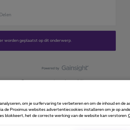
Delen
er worden geplaatst op dit onderwerp.
Forumvoorwaarden
Accessibility statement
 analyseren, om je surfervaring te verbeteren en om de inhoud en de 
 de Proximus websites advertentiecookies installeren om je op ander
kies blokkeert, het de correcte werking van de website kan verstoren
C
 ©
2026
Proximus
sumenteninfo
Prijslijst en tarieven
Toegankelijkheid
Cookie manager
Bedrijfsgegevens