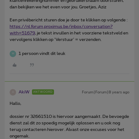
klantenrekeningnummer en gebruikersnaam doorsturen,
dan bekijken we het even voor jou. Groetjes, Aziz
Een privébericht sturen doe je door te klikken op volgende :
https://nl.forum.proximus.be/inbox/conversation?
with=51679
, je tekst invullen in het voorziene tekstveld en
vervolgens klikken op 'Verstuur' = verzenden.
1 persoon vindt dit leuk
W
AkiW
Forum|Forum|8 years ago
ANTWOORD
A
Hallo,
dossier nr 32661510 is hiervoor aangemaakt. De bevoegde
dienst zal dit zo spoedig mogelijk oplossen en u ook nog
terug contacteren hierover. Alvast onze excuses voor het
ongemak.