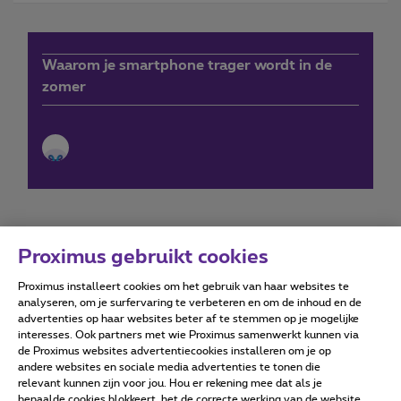
Waarom je smartphone trager wordt in de
zomer
Proximus gebruikt cookies
Proximus installeert cookies om het gebruik van haar websites te
Forumvoorwaarden
Accessibility statement
analyseren, om je surfervaring te verbeteren en om de inhoud en de
advertenties op haar websites beter af te stemmen op je mogelijke
interesses. Ook partners met wie Proximus samenwerkt kunnen via
de Proximus websites advertentiecookies installeren om je op
andere websites en sociale media advertenties te tonen die
relevant kunnen zijn voor jou. Hou er rekening mee dat als je
Alle rechten voorbehouden. ©
2026
Proximus
bepaalde cookies blokkeert, het de correcte werking van de website