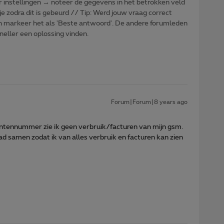
r instellingen → noteer de gegevens in het betrokken veld
je zodra dit is gebeurd // Tip: Werd jouw vraag correct
n markeer het als 'Beste antwoord'. De andere forumleden
sneller een oplossing vinden.
Forum|Forum|8 years ago
antennummer zie ik geen verbruik/facturen van mijn gsm.
samen zodat ik van alles verbruik en facturen kan zien