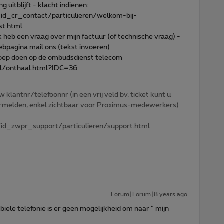
 uitblijft - klacht indienen:
id_cr_contact/particulieren/welkom-bij-
st.html
Ik heb een vraag over mijn factuur (of technische vraag) -
ebpagina mail ons (tekst invoeren)
eroep doen op de ombudsdienst telecom
l/onthaal.html?IDC=36
w klantnr/telefoonnr (in een vrij veld bv. ticket kunt u
 vermelden, enkel zichtbaar voor Proximus-medewerkers)
id_zwpr_support/particulieren/support.html
Forum|Forum|8 years ago
ele telefonie is er geen mogelijkheid om naar “ mijn