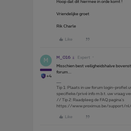
Hoop dat dit hiermee in orde komt !
Vriendelijke groet
Rik Charle
Like
M_016
Expert
M
Misschien best veiligheidshalve bovenst
forum....
+4
Tip 1: Plaats in uw forum login-profiel u
specifieke/privé info m.b.t. uw vraag
// Tip 2: Raadpleeg de FAQ pagina's
https://www.proximus.be/support/nl/
Like