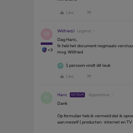
Like
WilfriedJ
Legend
W
Dag Haric,
Ik heb het document nogmaals verstuu
+3
mvg. Wilfried
1 persoon vindt dit leuk
W
Like
Haric
Apprentice
AUTEUR
H
Dank
Op formulier heb ik vermeld dat ik opro
aan mezelf ( producten : internet en TV )