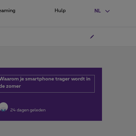
eaming
Hulp
NL
Waarom je smartphone trager wordt in
de zomer
24 dagen geleden