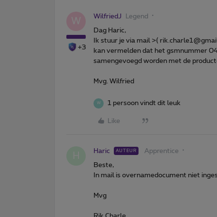
WilfriedJ
Legend
W
Dag Haric,
Ik stuur je via mail >( rik.charle1@g
+3
kan vermelden dat het gsmnummer 0
samengevoegd worden met de product
Mvg. Wilfried
1 persoon vindt dit leuk
W
Like
Haric
Apprentice
AUTEUR
H
Beste,
In mail is overnamedocument niet inges
Mvg
Rik Charle