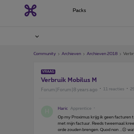
Packs
Community
Archieven
Archieven 2018
Verbr
VRAAG
Verbruik Mobilus M
11 reacties
2
Forum|Forum|8 years ago
Haric
Apprentice
H
Op my Proximus krijg ik geen facturen te
met mijn factuur. Reeds tweemaal kreeg
orde zouden brengen. Quod non ...☹️ wa