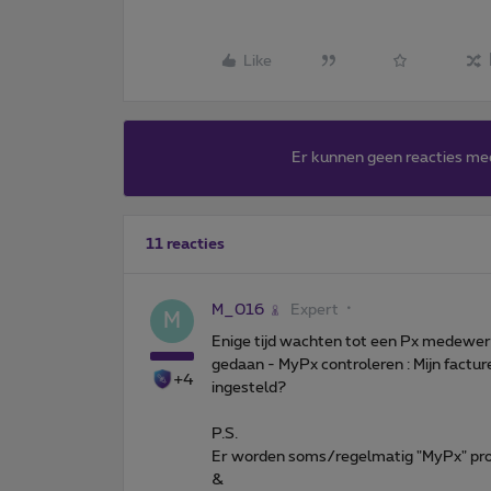
Like
Er kunnen geen reacties me
11 reacties
M_016
Expert
M
Enige tijd wachten tot een Px medewerk
gedaan - MyPx controleren : Mijn facture
+4
ingesteld?
P.S.
Er worden soms/regelmatig "MyPx" p
&