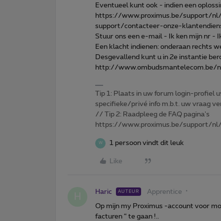
Eventueel kunt ook - indien een oplossing
https://www.proximus.be/support/nl/
support/contacteer-onze-klantendien
Stuur ons een e-mail - Ik ken mijn nr - 
Een klacht indienen: onderaan rechts w
Desgevallend kunt u in 2e instantie b
http://www.ombudsmantelecom.be/n
Tip 1: Plaats in uw forum login-profiel u
specifieke/privé info m.b.t. uw vraag
// Tip 2: Raadpleeg de FAQ pagina's
https://www.proximus.be/support/nl/
1 persoon vindt dit leuk
W
Like
Haric
Apprentice
AUTEUR
H
Op mijn my Proximus -account voor mobi
facturen “ te gaan !..