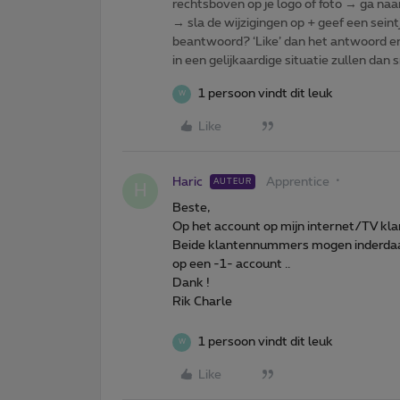
rechtsboven op je logo of foto → ga naa
→ sla de wijzigingen op + geef een seint
beantwoord? ‘Like’ dan het antwoord e
in een gelijkaardige situatie zullen dan 
1 persoon vindt dit leuk
W
Like
Haric
Apprentice
AUTEUR
H
Beste,
Op het account op mijn internet/TV kl
Beide klantennummers mogen inderdaad 
op een -1- account ..
Dank !
Rik Charle
1 persoon vindt dit leuk
W
Like