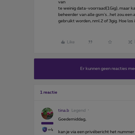
van
te weinig data-voorraad(1Gig), maar kan 
beheerder van alle gsm's...het zou ee
gebruikt worden, nml 2 of 3gig. Hoe los i
Like
Er kunnen geen reacties me
1 reactie
tina.b
Legend
Goedemiddag,
+4
kan je via een privébericht het nummer