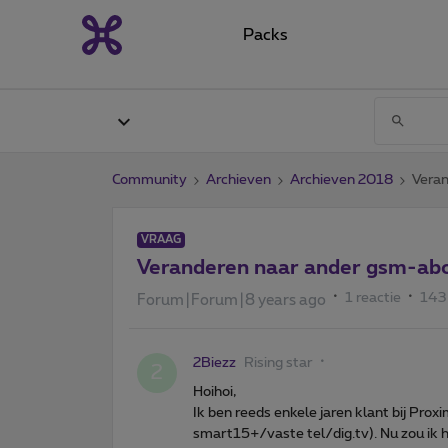
Packs
Community
Archieven
Archieven 2018
Vera
VRAAG
Veranderen naar ander gsm-a
1 reactie
143
Forum|Forum|8 years ago
2Biezz
Rising star
2
Hoihoi,
Ik ben reeds enkele jaren klant bij P
smart15+/vaste tel/dig.tv). Nu zou ik