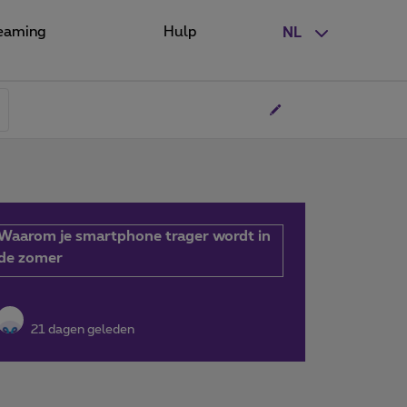
eaming
Hulp
NL
Waarom je smartphone trager wordt in
de zomer
21 dagen geleden