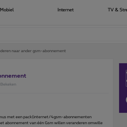
Mobiel
Internet
TV & Str
nderen naar ander gsm-abonnement
bonnement
 Bekeken
roximus met een pack(internet/4gsm-abonnementen
 het abonnement van één Gsm willen veranderen omwille