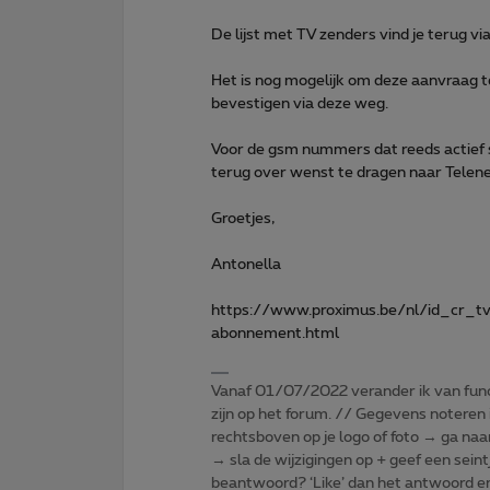
De lijst met TV zenders vind je terug vi
Het is nog mogelijk om deze aanvraag te 
bevestigen via deze weg.
Voor de gsm nummers dat reeds actief s
terug over wenst te dragen naar Telenet
Groetjes,
Antonella
https://www.proximus.be/nl/id_cr_tv
abonnement.html
Vanaf 01/07/2022 verander ik van func
zijn op het forum. // Gegevens noteren i
rechtsboven op je logo of foto → ga naa
→ sla de wijzigingen op + geef een seint
beantwoord? ‘Like’ dan het antwoord e