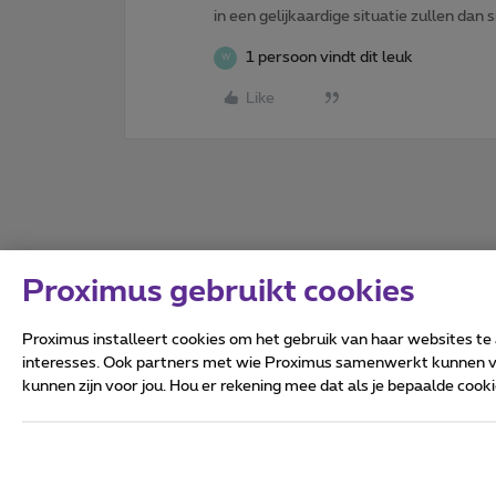
in een gelijkaardige situatie zullen dan 
1 persoon vindt dit leuk
W
Like
Proximus gebruikt cookies
Proximus installeert cookies om het gebruik van haar websites te
interesses. Ook partners met wie Proximus samenwerkt kunnen via
kunnen zijn voor jou. Hou er rekening mee dat als je bepaalde coo
Alle rechten voorbehouden.
Algemene voorwaarden, con
Privacy
Cookiebeleid
Deze website is gecreëerd en
Koning Albert II-laan 27 - B