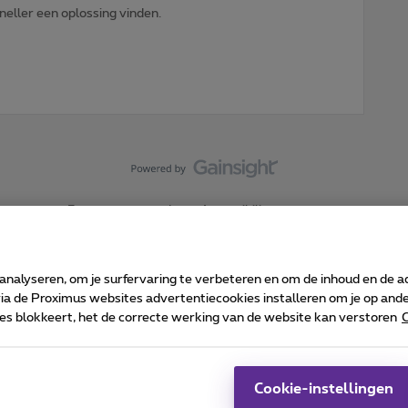
sneller een oplossing vinden.
Forumvoorwaarden
Accessibility statement
 analyseren, om je surfervaring te verbeteren en om de inhoud en de 
 de Proximus websites advertentiecookies installeren om je op ander
kies blokkeert, het de correcte werking van de website kan verstoren
C
 ©
2026
Proximus
sumenteninfo
Prijslijst en tarieven
Toegankelijkheid
Cookie manager
Bedrijfsgegevens
Ca
 wordt beheerd conform het Belgisch recht.
Pr
Cookie-instellingen
-1030 Brussel.
J