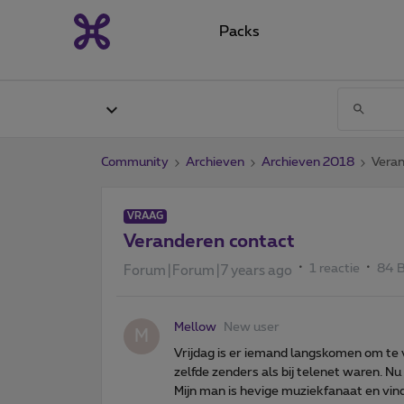
Packs
Community
Archieven
Archieven 2018
Veran
VRAAG
Veranderen contact
1 reactie
84 
Forum|Forum|7 years ago
Mellow
New user
M
Vrijdag is er iemand langskomen om te 
zelfde zenders als bij telenet waren. Nu 
Mijn man is hevige muziekfanaat en vindt