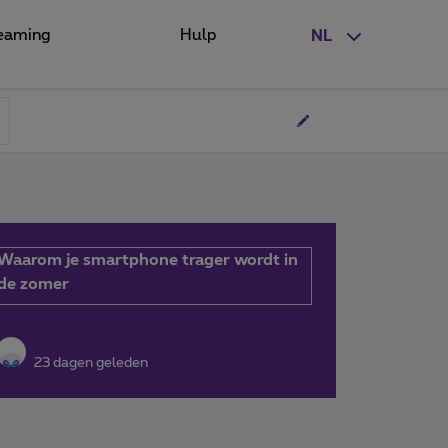
eaming
Hulp
NL
Waarom je smartphone trager wordt in
de zomer
23 dagen geleden