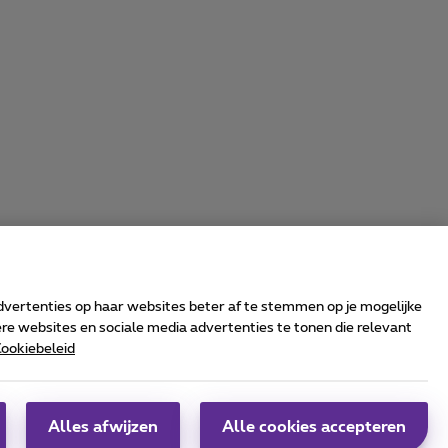
advertenties op haar websites beter af te stemmen op je mogelijke
e websites en sociale media advertenties te tonen die relevant
ookiebeleid
rrier & Wholesale Solutions
oximus Group
|
Telindus
Alles afwijzen
Alle cookies accepteren
obs
|
Sitemap