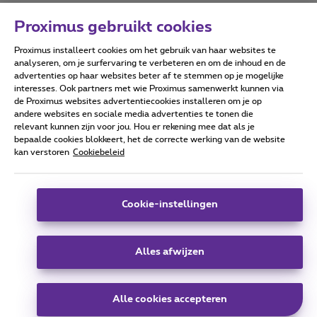
Proximus gebruikt cookies
Proximus installeert cookies om het gebruik van haar websites te
Forumvoorwaarden
Accessibility statement
analyseren, om je surfervaring te verbeteren en om de inhoud en de
advertenties op haar websites beter af te stemmen op je mogelijke
interesses. Ook partners met wie Proximus samenwerkt kunnen via
de Proximus websites advertentiecookies installeren om je op
andere websites en sociale media advertenties te tonen die
relevant kunnen zijn voor jou. Hou er rekening mee dat als je
Alle rechten voorbehouden. ©
2026
Proximus
bepaalde cookies blokkeert, het de correcte werking van de website
kan verstoren
Cookiebeleid
Algemene voorwaarden, consumenteninfo
Prijslijst en tarieven
Toegankelijkheid
Privacy
Cookiebeleid
Cookie manager
Bedrijfsgegevens
Deze website is gecreëerd en wordt beheerd conform het
Cookie-instellingen
Belgisch recht.
Koning Albert II-laan 27 - B-1030 Brussel.
Alles afwijzen
Carrier & Wholesale Solutions
Alle cookies accepteren
Proximus Group
|
Telindus
Jobs
|
Sitemap