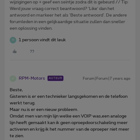
wijzigingen op + geef een seintje zodra dit is gebeurd // Tip:
Werd jouw vraag correct beantwoord? ‘Like’ dan het
antwoord en markeer het als 'Beste antwoord'. De andere
forumleden in een gelijkaardige situatie zullen dan sneller
een oplossing vinden.
1 persoon vindt dit leuk
W
RPM-Motors
Forum|Forum|7 years ago
AUTEUR
R
Beste,
Gisteren is er een technieker langsgekomen en de telefoon
werkt terug.
Maar nu is er een nieuw probleem.
Omdat men van mijn lijn welke een VOIP was,een analoge
lijn heeft gemaakt kan ik geen oproepdoorschakeling meer
activeren en krijg ik het nummer van de oproeper niet meer
te zien.