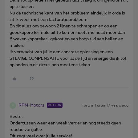
Dit is tot op heden niet gebeurt,dus vraag ik dringend om dit
op te lossen.
Nu de technische kant van het probleem eindelijk in orde is
zit ik weer met een facturatieprobleem.
En dit alles om gewoon 2 lijnen te schrappen en op een
goedkopere formule uit te komen heeft me nu al meer dan
6 weken kopbrekerij gekost en een hoop tijd aan bellen en
mailen.
Ik verwacht van jullie een concrete oplossing en een
STEVIGE COMPENSATIE voor al de tijd en energie die ik tot
op heden in dit circus heb moeten steken.
RPM-Motors
Forum|Forum|7 years ago
AUTEUR
R
Beste,
Ondertussen weer een week verder en nog steeds geen
reactie van jullie.
Dit zegt veel over jullie service!