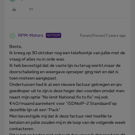
RPM-Motors
Forum|Forum|7 years ago
AUTEUR
R
Beste,
Ik kreeg op 30 oktober nog een telefoontje van jullie met de
vraag of alles nu in orde was.
Ik heb bevestigd dat de vaste lijn nu terug werkt,maar de
doorschakeling en weergave oproeper ging niet en dat is
toen meteen aangepast.
Ondertussen had ik al een nieuwe factuur gekregen en ipv
goedkoper uit te zijn is deze hoger dan voordien omdat men
naast mijn optie "No limit National fix to fix" mij ook
€40/maand aanrekent voor "ISDNoIP-2 Standaard"op
dezelfde lijn uit een "Pack"
Men bevestigde mij dat ik deze factuur niet hoefde te
betalen en jullie zouden mij in de loop van de volgende week
contacteren.