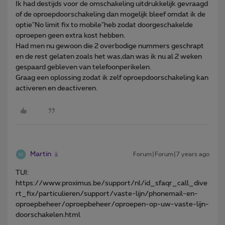
Ik had destijds voor de omschakeling uitdrukkelijk gevraagd
of de oproepdoorschakeling dan mogelijk bleef omdat ik de
optie"No limit fix to mobile"heb zodat doorgeschakelde
oproepen geen extra kost hebben.
Had men nu gewoon die 2 overbodige nummers geschrapt
en de rest gelaten zoals het was,dan was ik nu al 2 weken
gespaard gebleven van telefoonperikelen.
Graag een oplossing zodat ik zelf oproepdoorschakeling kan
activeren en deactiveren.
Martin
Forum|Forum|7 years ago
TUI:
https://www.proximus.be/support/nl/id_sfaqr_call_dive
rt_fix/particulieren/support/vaste-lijn/phonemail-en-
oproepbeheer/oproepbeheer/oproepen-op-uw-vaste-lijn-
doorschakelen.html