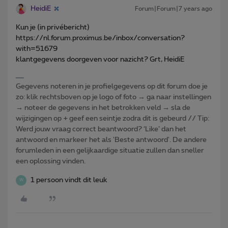
HeidiE
Forum|Forum|7 years ago
Kun je (in privébericht)
https://nl.forum.proximus.be/inbox/conversation?
with=51679
klantgegevens doorgeven voor nazicht? Grt, HeidiE
Gegevens noteren in je profielgegevens op dit forum doe je
zo: klik rechtsboven op je logo of foto → ga naar instellingen
→ noteer de gegevens in het betrokken veld → sla de
wijzigingen op + geef een seintje zodra dit is gebeurd // Tip:
Werd jouw vraag correct beantwoord? ‘Like’ dan het
antwoord en markeer het als 'Beste antwoord'. De andere
forumleden in een gelijkaardige situatie zullen dan sneller
een oplossing vinden.
1 persoon vindt dit leuk
W