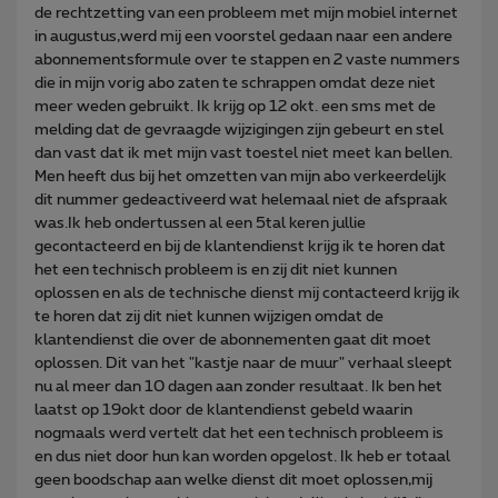
de rechtzetting van een probleem met mijn mobiel internet
in augustus,werd mij een voorstel gedaan naar een andere
abonnementsformule over te stappen en 2 vaste nummers
die in mijn vorig abo zaten te schrappen omdat deze niet
meer weden gebruikt. Ik krijg op 12 okt. een sms met de
melding dat de gevraagde wijzigingen zijn gebeurt en stel
dan vast dat ik met mijn vast toestel niet meet kan bellen.
Men heeft dus bij het omzetten van mijn abo verkeerdelijk
dit nummer gedeactiveerd wat helemaal niet de afspraak
was.Ik heb ondertussen al een 5tal keren jullie
gecontacteerd en bij de klantendienst krijg ik te horen dat
het een technisch probleem is en zij dit niet kunnen
oplossen en als de technische dienst mij contacteerd krijg ik
te horen dat zij dit niet kunnen wijzigen omdat de
klantendienst die over de abonnementen gaat dit moet
oplossen. Dit van het "kastje naar de muur" verhaal sleept
nu al meer dan 10 dagen aan zonder resultaat. Ik ben het
laatst op 19okt door de klantendienst gebeld waarin
nogmaals werd vertelt dat het een technisch probleem is
en dus niet door hun kan worden opgelost. Ik heb er totaal
geen boodschap aan welke dienst dit moet oplossen,mij