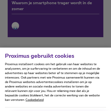
Waarom je smartphone trager wordt in de
zomer
Proximus gebruikt cookies
Proximus installeert cookies om het gebruik van haar websites te
Forumvoorwaarden
Accessibility statement
analyseren, om je surfervaring te verbeteren en om de inhoud en de
advertenties op haar websites beter af te stemmen op je mogelijke
interesses. Ook partners met wie Proximus samenwerkt kunnen via
de Proximus websites advertentiecookies installeren om je op
andere websites en sociale media advertenties te tonen die
relevant kunnen zijn voor jou. Hou er rekening mee dat als je
Alle rechten voorbehouden. ©
2026
Proximus
bepaalde cookies blokkeert, het de correcte werking van de website
kan verstoren
Cookiebeleid
Algemene voorwaarden, consumenteninfo
Prijslijst en tarieven
Toegankelijkheid
Privacy
Cookiebeleid
Cookie manager
Bedrijfsgegevens