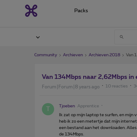
Packs
Community
Archieven
Archieven 2018
Van 1
Van 134Mbps naar 2,62Mbps in 
10 reacties
3
Forum|Forum|8 years ago
Tjoeben
Apprentice
T
Ik zat op mijn laptop te surfen, en mijn
heb ik zo een metertje dat mijn interne
een bestand aan het downloaden. Alles
de 134Mbps.