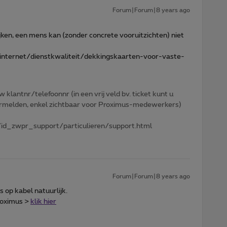
Forum|Forum|8 years ago
jken, een mens kan (zonder concrete vooruitzichten) niet
nternet/dienstkwaliteit/dekkingskaarten-voor-vaste-
w klantnr/telefoonnr (in een vrij veld bv. ticket kunt u
 vermelden, enkel zichtbaar voor Proximus-medewerkers)
id_zwpr_support/particulieren/support.html
Forum|Forum|8 years ago
s op kabel natuurlijk.
roximus >
klik hier