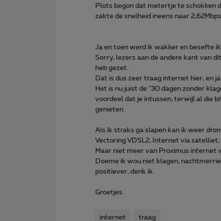
Plots begon dat metertje te schokken d
zakte de snelheid ineens naar 2,62Mbps. 
Ja en toen werd ik wakker en besefte ik 
Sorry, lezers aan de andere kant van dit
heb gezet.
Dat is dus zeer traag internet hier, en
Het is nu juist de "30 dagen zonder klage
voordeel dat je intussen, terwijl al die
genieten.
Als ik straks ga slapen kan ik weer drom
Vectoring VDSL2, Internet via satelliet, 
Maar niet meer van Proximus internet w
Doeme ik wou niet klagen, nachtmerrie i
positiever, denk ik.
Groetjes.
internet
traag