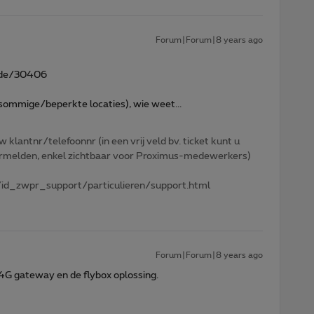
Forum|Forum|8 years ago
ode/30406
 sommige/beperkte locaties), wie weet...
w klantnr/telefoonnr (in een vrij veld bv. ticket kunt u
 vermelden, enkel zichtbaar voor Proximus-medewerkers)
id_zwpr_support/particulieren/support.html
Forum|Forum|8 years ago
 4G gateway en de flybox oplossing.