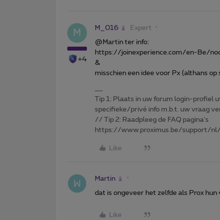
M_016
Expert
M
@Martin ter info:
https://joinexperience.com/en-Be/n
+4
&
misschien een idee voor Px (althans op
Tip 1: Plaats in uw forum login-profiel u
specifieke/privé info m.b.t. uw vraag
// Tip 2: Raadpleeg de FAQ pagina's
https://www.proximus.be/support/nl/
Like
Martin
dat is ongeveer het zelfde als Prox hun
Like