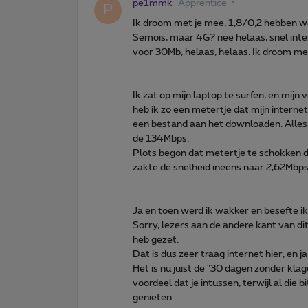
pe1mmk
Apprentice
P
Ik droom met je mee, 1,8/0,2 hebben we
Semois, maar 4G? nee helaas, snel int
voor 30Mb, helaas, helaas. Ik droom me
Ik zat op mijn laptop te surfen, en mijn
heb ik zo een metertje dat mijn interne
een bestand aan het downloaden. Alles
de 134Mbps.
Plots begon dat metertje te schokken d
zakte de snelheid ineens naar 2,62Mbps. 
Ja en toen werd ik wakker en besefte ik 
Sorry, lezers aan de andere kant van dit
heb gezet.
Dat is dus zeer traag internet hier, en
Het is nu juist de "30 dagen zonder klage
voordeel dat je intussen, terwijl al die
genieten.