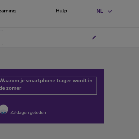
eaming
Hulp
NL
Waarom je smartphone trager wordt in
de zomer
23 dagen geleden