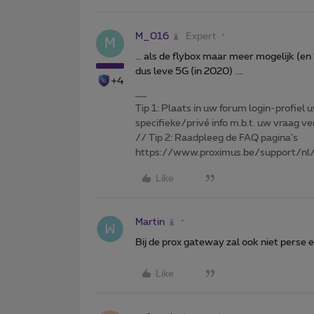
M_016
Expert
M
... als de flybox maar meer mogelijk (en
dus leve 5G (in 2020) ....
+4
Tip 1: Plaats in uw forum login-profiel u
specifieke/privé info m.b.t. uw vraag
// Tip 2: Raadpleeg de FAQ pagina's
https://www.proximus.be/support/nl/
Like
Martin
Bij de prox gateway zal ook niet perse e
Like