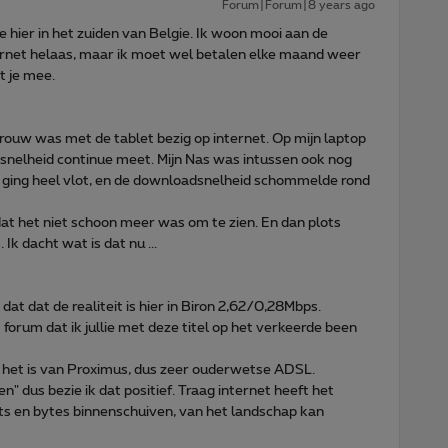
Forum|Forum|8 years ago
 hier in het zuiden van Belgie. Ik woon mooi aan de
ernet helaas, maar ik moet wel betalen elke maand weer
t je mee.
 vrouw was met de tablet bezig op internet. Op mijn laptop
tsnelheid continue meet. Mijn Nas was intussen ook nog
 ging heel vlot, en de downloadsnelheid schommelde rond
at het niet schoon meer was om te zien. En dan plots
Ik dacht wat is dat nu ...
dat dat de realiteit is hier in Biron 2,62/0,28Mbps.
 forum dat ik jullie met deze titel op het verkeerde been
 ja het is van Proximus, dus zeer ouderwetse ADSL.
n" dus bezie ik dat positief. Traag internet heeft het
 bits en bytes binnenschuiven, van het landschap kan