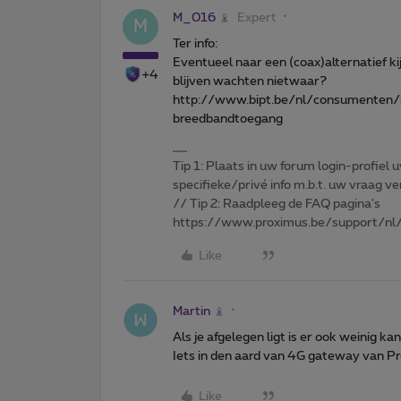
M_016
Expert
M
Ter info:
Eventueel naar een (coax)alternatief ki
+4
blijven wachten nietwaar?
http://www.bipt.be/nl/consumenten/i
breedbandtoegang
Tip 1: Plaats in uw forum login-profiel u
specifieke/privé info m.b.t. uw vraag
// Tip 2: Raadpleeg de FAQ pagina's
https://www.proximus.be/support/nl/
Like
Martin
Als je afgelegen ligt is er ook weinig kan
Iets in den aard van 4G gateway van P
Like