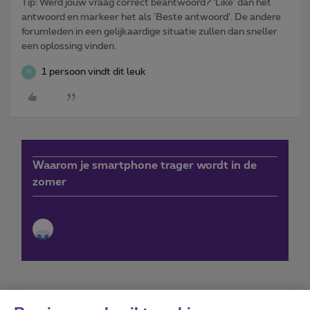
Tip: Werd jouw vraag correct beantwoord? ‘Like’ dan het
antwoord en markeer het als 'Beste antwoord'. De andere
forumleden in een gelijkaardige situatie zullen dan sneller
een oplossing vinden.
1 persoon vindt dit leuk
W
Waarom je smartphone trager wordt in de
zomer