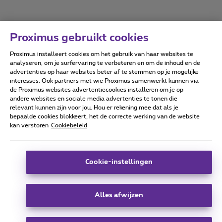
Proximus gebruikt cookies
Proximus installeert cookies om het gebruik van haar websites te
Forumvoorwaarden
Accessibility statement
analyseren, om je surfervaring te verbeteren en om de inhoud en de
advertenties op haar websites beter af te stemmen op je mogelijke
interesses. Ook partners met wie Proximus samenwerkt kunnen via
de Proximus websites advertentiecookies installeren om je op
andere websites en sociale media advertenties te tonen die
relevant kunnen zijn voor jou. Hou er rekening mee dat als je
Alle rechten voorbehouden. ©
2026
Proximus
bepaalde cookies blokkeert, het de correcte werking van de website
kan verstoren
Cookiebeleid
Algemene voorwaarden, consumenteninfo
Prijslijst en tarieven
Toegankelijkheid
Privacy
Cookiebeleid
Cookie manager
Bedrijfsgegevens
Deze website is gecreëerd en wordt beheerd conform het
Cookie-instellingen
Belgisch recht.
Koning Albert II-laan 27 - B-1030 Brussel.
Alles afwijzen
Carrier & Wholesale Solutions