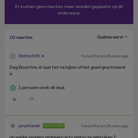
Er kunnen geen reacties meer worden geplaatst op dit
onderwerp.
Oudste eerst
10 reacties
RobrechtB
Forum|Forum|8 years ago
R
Dag Bourchra, ik laat het na kijken of het goed geactiveerd
is.
1 persoon vindt dit leuk
W
jonathandr
Forum|Forum|8 years ago
ANTWOORD
op welke zenders probeern je tv replay te gebruiken ?