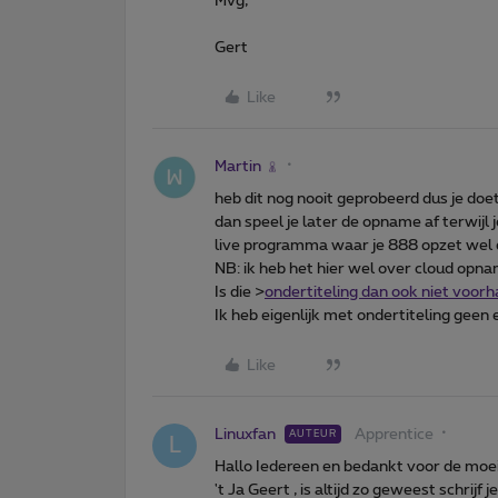
Mvg,
Gert
Like
Martin
heb dit nog nooit geprobeerd dus je d
dan speel je later de opname af terwijl 
live programma waar je 888 opzet wel do
NB: ik heb het hier wel over cloud opn
Is die >
ondertiteling dan ook niet voor
Ik heb eigenlijk met ondertiteling geen 
Like
Linuxfan
Apprentice
AUTEUR
L
Hallo Iedereen en bedankt voor de moei
't Ja Geert , is altijd zo geweest schrijf 