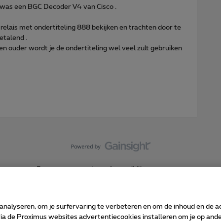
e was een BGC Decoder V4 van Cisco .
relais met ondertiteling 888 bekijken en trachten door te
betalend .
 en ouder wordt je de ondertiteling wel veel zult gebruiken
Forumvoorwaarden
Accessibility statement
 analyseren, om je surfervaring te verbeteren en om de inhoud en de 
 de Proximus websites advertentiecookies installeren om je op ander