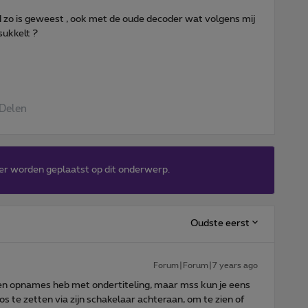
d zo is geweest , ook met de oude decoder wat volgens mij
sukkelt ?
Delen
er worden geplaatst op dit onderwerp.
Oudste eerst
Forum|Forum|7 years ago
een opnames heb met ondertiteling, maar mss kun je eens
 te zetten via zijn schakelaar achteraan, om te zien of