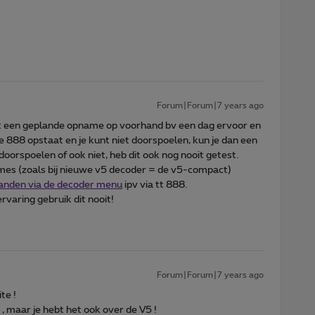
Forum|Forum|7 years ago
oet een geplande opname op voorhand bv een dag ervoor en
je 888 opstaat en je kunt niet doorspoelen, kun je dan een
orspoelen of ook niet, heb dit ook nog nooit getest.
ames (zoals bij nieuwe v5 decoder = de v5-compact)
handen via de decoder menu
ipv via tt 888.
ervaring gebruik dit nooit!
Forum|Forum|7 years ago
te !
je , maar je hebt het ook over de V5 !