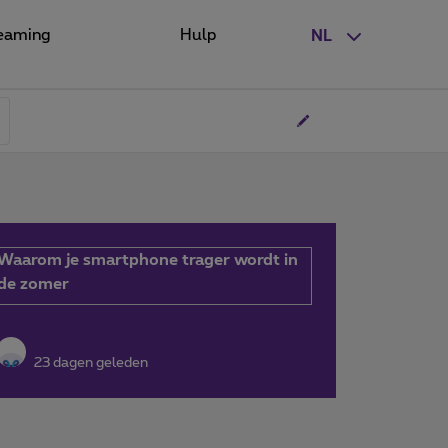
eaming
Hulp
NL
Waarom je smartphone trager wordt in
de zomer
23 dagen geleden