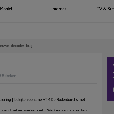
Mobiel
Internet
TV & Str
ieuwe-decoder-bug
3 Bekeken
diening | bekijken opname VTM De Rodenburchs met
spoel- toetsen werken niet ? Werken wel na afzetten