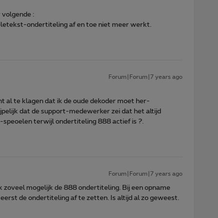
 volgende :
letekst-ondertiteling af en toe niet meer werkt.
Forum|Forum|7 years ago
t al te klagen dat ik de oude dekoder moet her-
rijpelijk dat de support-medewerker zei dat het altijd
peoelen terwijl ondertiteling 888 actief is ?.
Forum|Forum|7 years ago
ik zoveel mogelijk de 888 ondertiteling. Bij een opname
rst de ondertiteling af te zetten. Is altijd al zo geweest.