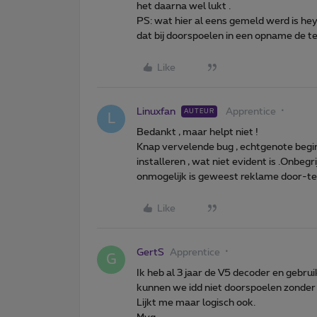
het daarna wel lukt .
PS: wat hier al eens gemeld werd is hey
dat bij doorspoelen in een opname de te
Like
Linuxfan
Apprentice
AUTEUR
L
Bedankt , maar helpt niet !
Knap vervelende bug , echtgenote begin
installeren , wat niet evident is .Onbeg
onmogelijk is geweest reklame door-te-s
Like
GertS
Apprentice
G
Ik heb al 3 jaar de V5 decoder en gebru
kunnen we idd niet doorspoelen zonder ee
Lijkt me maar logisch ook.