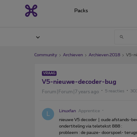
Packs
Community
Archieven
Archieven 2018
V5-n
VRAAG
V5-nieuwe-decoder-bug
5 reacties
30
Forum|Forum|7 years ago
Linuxfan
Apprentice
L
nieuwe V5 decoder | oude afstands-be
ondertiteling via teletekst 888 :
probleem : de pauze- doorspoel- terug