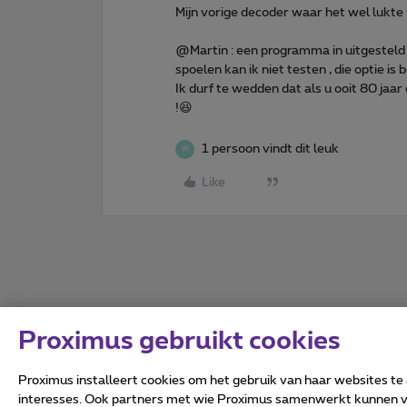
Mijn vorige decoder waar het wel lukt
@Martin : een programma in uitgesteld 
spoelen kan ik niet testen , die optie is 
Ik durf te wedden dat als u ooit 80 jaar
!😆
1 persoon vindt dit leuk
W
Like
Proximus gebruikt cookies
Proximus installeert cookies om het gebruik van haar websites te
interesses. Ook partners met wie Proximus samenwerkt kunnen via