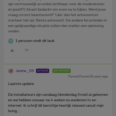
zijn vertrouwelijk en enkel zichtbaar voor de moderatoren
en jezelf?) Alvast bedankt om even na te kijken. Werd jouw
vraag correct beantwoord? ‘Like’ dan het antwoord en
markeer het als 'Beste antwoord'. De andere forumleden in
een gelijkaardige situatie zullen dan sneller een oplossing
vinden.
1 persoon vindt dit leuk
W
Janine_05
AUTEUR
ANTWOORD
Forum|Forum|8 years ago
Laatste update.
De installateurs zijn vandaag (donderdag 3 mei) al gekomen
en we hebben zowaar na 4 weken nu wederom tv en
internet. Ik schrijf dit berichtje heerlijk relaxed vanuit mijn
living ...