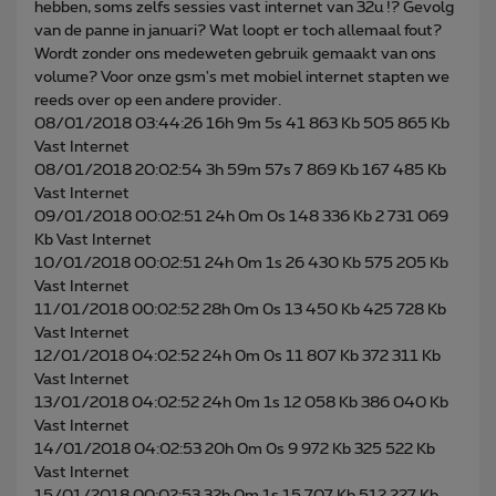
hebben, soms zelfs sessies vast internet van 32u !? Gevolg
van de panne in januari? Wat loopt er toch allemaal fout?
Wordt zonder ons medeweten gebruik gemaakt van ons
volume? Voor onze gsm's met mobiel internet stapten we
reeds over op een andere provider.
08/01/2018 03:44:26 16h 9m 5s 41 863 Kb 505 865 Kb
Vast Internet
08/01/2018 20:02:54 3h 59m 57s 7 869 Kb 167 485 Kb
Vast Internet
09/01/2018 00:02:51 24h 0m 0s 148 336 Kb 2 731 069
Kb Vast Internet
10/01/2018 00:02:51 24h 0m 1s 26 430 Kb 575 205 Kb
Vast Internet
11/01/2018 00:02:52 28h 0m 0s 13 450 Kb 425 728 Kb
Vast Internet
12/01/2018 04:02:52 24h 0m 0s 11 807 Kb 372 311 Kb
Vast Internet
13/01/2018 04:02:52 24h 0m 1s 12 058 Kb 386 040 Kb
Vast Internet
14/01/2018 04:02:53 20h 0m 0s 9 972 Kb 325 522 Kb
Vast Internet
15/01/2018 00:02:53 32h 0m 1s 15 707 Kb 512 227 Kb