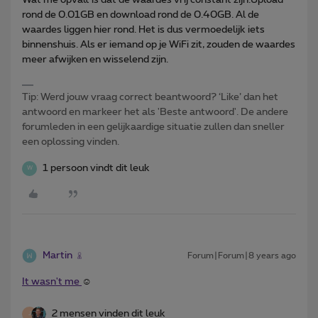
rond de 0.01GB en download rond de 0.40GB. Al de
waardes liggen hier rond. Het is dus vermoedelijk iets
binnenshuis. Als er iemand op je WiFi zit, zouden de waardes
meer afwijken en wisselend zijn.
Tip: Werd jouw vraag correct beantwoord? ‘Like’ dan het
antwoord en markeer het als 'Beste antwoord'. De andere
forumleden in een gelijkaardige situatie zullen dan sneller
een oplossing vinden.
1 persoon vindt dit leuk
W
Martin
Forum|Forum|8 years ago
It wasn't me
☺️
2 mensen vinden dit leuk
J