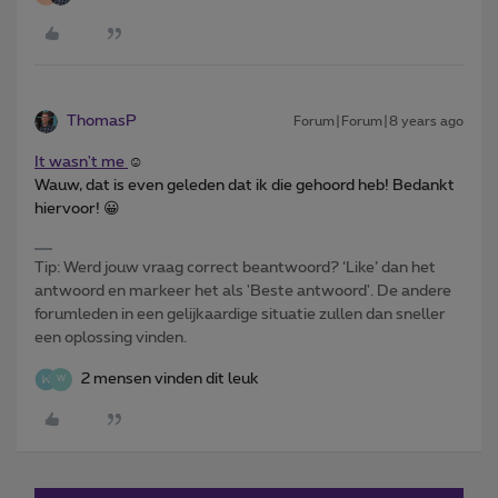
ThomasP
Forum|Forum|8 years ago
It wasn't me
☺️
Wauw, dat is even geleden dat ik die gehoord heb! Bedankt
hiervoor! 😀
Tip: Werd jouw vraag correct beantwoord? ‘Like’ dan het
antwoord en markeer het als 'Beste antwoord'. De andere
forumleden in een gelijkaardige situatie zullen dan sneller
een oplossing vinden.
2 mensen vinden dit leuk
W