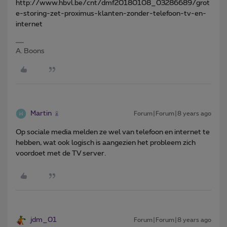
http://www.hbvl.be/cnt/dmf20180108_03286689/grot
e-storing-zet-proximus-klanten-zonder-telefoon-tv-en-
internet
A. Boons
Martin
Forum|Forum|8 years ago
Op sociale media melden ze wel van telefoon en internet te
hebben, wat ook logisch is aangezien het probleem zich
voordoet met de TV server.
jdm_01
Forum|Forum|8 years ago