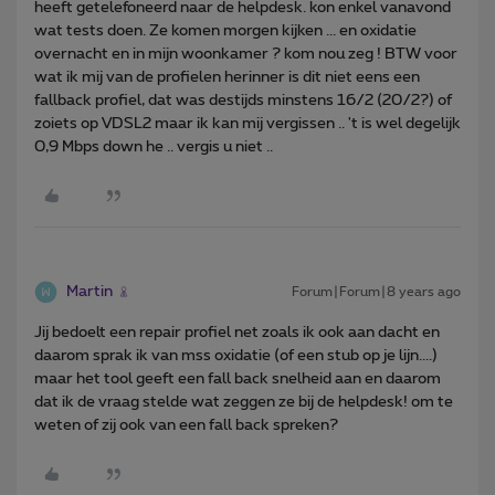
heeft getelefoneerd naar de helpdesk. kon enkel vanavond
wat tests doen. Ze komen morgen kijken ... en oxidatie
overnacht en in mijn woonkamer ? kom nou zeg ! BTW voor
wat ik mij van de profielen herinner is dit niet eens een
fallback profiel, dat was destijds minstens 16/2 (20/2?) of
zoiets op VDSL2 maar ik kan mij vergissen .. 't is wel degelijk
0,9 Mbps down he .. vergis u niet ..
Martin
Forum|Forum|8 years ago
Jij bedoelt een repair profiel net zoals ik ook aan dacht en
daarom sprak ik van mss oxidatie (of een stub op je lijn....)
maar het tool geeft een fall back snelheid aan en daarom
dat ik de vraag stelde wat zeggen ze bij de helpdesk! om te
weten of zij ook van een fall back spreken?