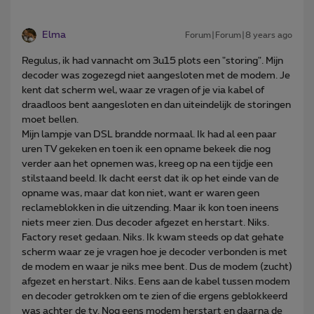
Elma
Forum|Forum|8 years ago
Regulus, ik had vannacht om 3u15 plots een "storing". Mijn
decoder was zogezegd niet aangesloten met de modem. Je
kent dat scherm wel, waar ze vragen of je via kabel of
draadloos bent aangesloten en dan uiteindelijk de storingen
moet bellen.
Mijn lampje van DSL brandde normaal. Ik had al een paar
uren TV gekeken en toen ik een opname bekeek die nog
verder aan het opnemen was, kreeg op na een tijdje een
stilstaand beeld. Ik dacht eerst dat ik op het einde van de
opname was, maar dat kon niet, want er waren geen
reclameblokken in die uitzending. Maar ik kon toen ineens
niets meer zien. Dus decoder afgezet en herstart. Niks.
Factory reset gedaan. Niks. Ik kwam steeds op dat gehate
scherm waar ze je vragen hoe je decoder verbonden is met
de modem en waar je niks mee bent. Dus de modem (zucht)
afgezet en herstart. Niks. Eens aan de kabel tussen modem
en decoder getrokken om te zien of die ergens geblokkeerd
was achter de tv. Nog eens modem herstart en daarna de