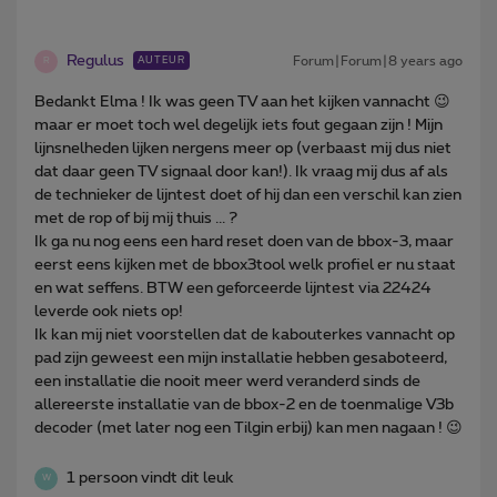
Regulus
Forum|Forum|8 years ago
AUTEUR
R
Bedankt Elma ! Ik was geen TV aan het kijken vannacht 😉
maar er moet toch wel degelijk iets fout gegaan zijn ! Mijn
lijnsnelheden lijken nergens meer op (verbaast mij dus niet
dat daar geen TV signaal door kan!). Ik vraag mij dus af als
de technieker de lijntest doet of hij dan een verschil kan zien
met de rop of bij mij thuis ... ?
Ik ga nu nog eens een hard reset doen van de bbox-3, maar
eerst eens kijken met de bbox3tool welk profiel er nu staat
en wat seffens. BTW een geforceerde lijntest via 22424
leverde ook niets op!
Ik kan mij niet voorstellen dat de kabouterkes vannacht op
pad zijn geweest een mijn installatie hebben gesaboteerd,
een installatie die nooit meer werd veranderd sinds de
allereerste installatie van de bbox-2 en de toenmalige V3b
decoder (met later nog een Tilgin erbij) kan men nagaan ! 😉
1 persoon vindt dit leuk
W