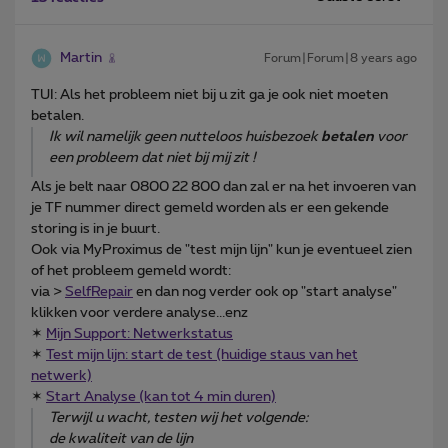
Martin
Forum|Forum|8 years ago
TUI: Als het probleem niet bij u zit ga je ook niet moeten
betalen.
Ik wil namelijk geen nutteloos huisbezoek
betalen
voor
een probleem dat niet bij mij zit !
Als je belt naar 0800 22 800 dan zal er na het invoeren van
je TF nummer direct gemeld worden als er een gekende
storing is in je buurt.
Ook via MyProximus de "test mijn lijn" kun je eventueel zien
of het probleem gemeld wordt:
via >
SelfRepair
en dan nog verder ook op "start analyse"
klikken voor verdere analyse...enz
✶
Mijn Support: Netwerkstatus
✶
Test mijn lijn: start de test (huidige staus van het
netwerk)
✶
Start Analyse (kan tot 4 min duren)
Terwijl u wacht, testen wij het volgende:
de kwaliteit van de lijn