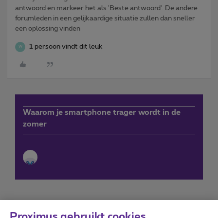
antwoord en markeer het als 'Beste antwoord'. De andere
forumleden in een gelijkaardige situatie zullen dan sneller
een oplossing vinden
1 persoon vindt dit leuk
W
Waarom je smartphone trager wordt in de
zomer
Proximus gebruikt cookies