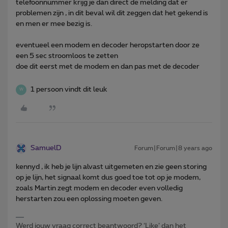
telefoonnummer krijg je dan direct de melding dat er
problemen zijn , in dit beval wil dit zeggen dat het gekend is
en men er mee bezig is.
eventueel een modem en decoder heropstarten door ze
een 5 sec stroomloos te zetten
doe dit eerst met de modem en dan pas met de decoder
1 persoon vindt dit leuk
W
SamuelD
Forum|Forum|8 years ago
kennyd , ik heb je lijn alvast uitgemeten en zie geen storing
op je lijn, het signaal komt dus goed toe tot op je modem,
zoals Martin zegt modem en decoder even volledig
herstarten zou een oplossing moeten geven.
Werd jouw vraag correct beantwoord? ‘Like’ dan het