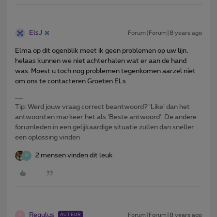
ElsJ
Forum|Forum|8 years ago
Elma op dit ogenblik meet ik geen problemen op uw lijn,
helaas kunnen we niet achterhalen wat er aan de hand
was. Moest u toch nog problemen tegenkomen aarzel niet
om ons te contacteren.Groeten ELs
Tip: Werd jouw vraag correct beantwoord? ‘Like’ dan het
antwoord en markeer het als 'Beste antwoord'. De andere
forumleden in een gelijkaardige situatie zullen dan sneller
een oplossing vinden
2 mensen vinden dit leuk
W
Regulus
Forum|Forum|8 years ago
AUTEUR
R