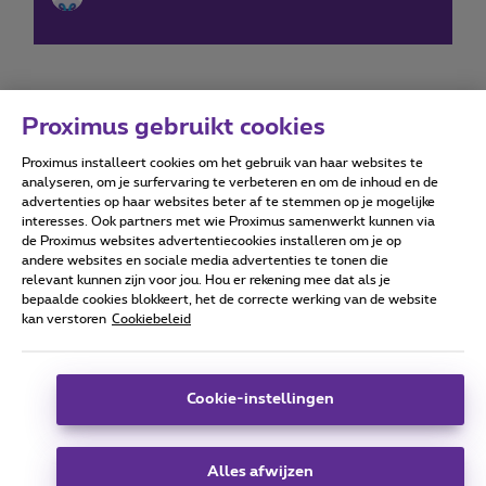
Proximus gebruikt cookies
Proximus installeert cookies om het gebruik van haar websites te
Forumvoorwaarden
Accessibility statement
analyseren, om je surfervaring te verbeteren en om de inhoud en de
advertenties op haar websites beter af te stemmen op je mogelijke
interesses. Ook partners met wie Proximus samenwerkt kunnen via
de Proximus websites advertentiecookies installeren om je op
andere websites en sociale media advertenties te tonen die
relevant kunnen zijn voor jou. Hou er rekening mee dat als je
Alle rechten voorbehouden. ©
2026
Proximus
bepaalde cookies blokkeert, het de correcte werking van de website
kan verstoren
Cookiebeleid
Algemene voorwaarden, consumenteninfo
Prijslijst en tarieven
Toegankelijkheid
Privacy
Cookiebeleid
Cookie manager
Bedrijfsgegevens
Deze website is gecreëerd en wordt beheerd conform het
Cookie-instellingen
Belgisch recht.
Koning Albert II-laan 27 - B-1030 Brussel.
Alles afwijzen