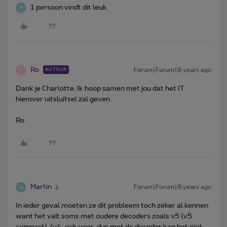
1 persoon vindt dit leuk
W
Ro
Forum|Forum|8 years ago
AUTEUR
R
Dank je Charlotte. Ik hoop samen met jou dat het IT
hierover uitsluitsel zal geven.
Ro
Martin
Forum|Forum|8 years ago
In ieder geval moeten ze dit probleem toch zeker al kennen
want het valt soms met oudere decoders zoals v5 (v5
compact) /v4 ,ook voor, dus met de decoder kan het niet