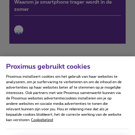
Waarom je smartphone trager wordt in de
zomer
Proximus gebruikt cookies
Proximus installeert cookies om het gebruik van haar websites te
Forumvoorwaarden
Accessibility statement
analyseren, om je surfervaring te verbeteren en om de inhoud en de
advertenties op haar websites beter af te stemmen op je mogelijke
interesses. Ook partners met wie Proximus samenwerkt kunnen via
de Proximus websites advertentiecookies installeren om je op
andere websites en sociale media advertenties te tonen die
relevant kunnen zijn voor jou. Hou er rekening mee dat als je
Alle rechten voorbehouden. ©
2026
Proximus
bepaalde cookies blokkeert, het de correcte werking van de website
kan verstoren
Cookiebeleid
Algemene voorwaarden, consumenteninfo
Prijslijst en tarieven
Toegankelijkheid
Privacy
Cookiebeleid
Cookie manager
Bedrijfsgegevens