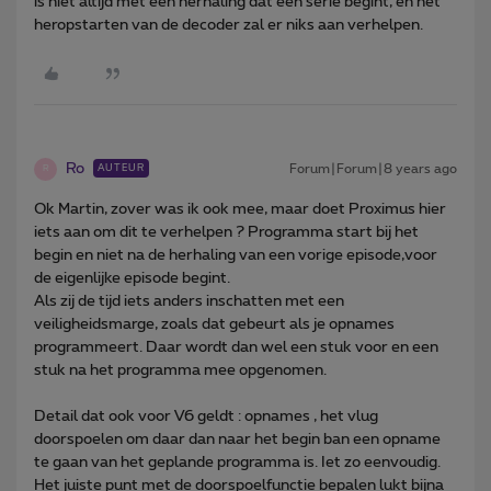
is niet altijd met een herhaling dat een serie begint, en het
heropstarten van de decoder zal er niks aan verhelpen.
Ro
Forum|Forum|8 years ago
AUTEUR
R
Ok Martin, zover was ik ook mee, maar doet Proximus hier
iets aan om dit te verhelpen ? Programma start bij het
begin en niet na de herhaling van een vorige episode,voor
de eigenlijke episode begint.
Als zij de tijd iets anders inschatten met een
veiligheidsmarge, zoals dat gebeurt als je opnames
programmeert. Daar wordt dan wel een stuk voor en een
stuk na het programma mee opgenomen.
Detail dat ook voor V6 geldt : opnames , het vlug
doorspoelen om daar dan naar het begin ban een opname
te gaan van het geplande programma is. Iet zo eenvoudig.
Het juiste punt met de doorspoelfunctie bepalen lukt bijna