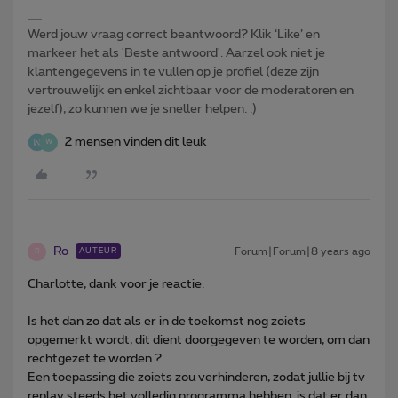
Werd jouw vraag correct beantwoord? Klik ‘Like’ en
markeer het als 'Beste antwoord'. Aarzel ook niet je
klantengegevens in te vullen op je profiel (deze zijn
vertrouwelijk en enkel zichtbaar voor de moderatoren en
jezelf), zo kunnen we je sneller helpen. :)
2 mensen vinden dit leuk
W
Ro
Forum|Forum|8 years ago
AUTEUR
R
Charlotte, dank voor je reactie.
Is het dan zo dat als er in de toekomst nog zoiets
opgemerkt wordt, dit dient doorgegeven te worden, om dan
rechtgezet te worden ?
Een toepassing die zoiets zou verhinderen, zodat jullie bij tv
replay steeds het volledig programma hebben, is dat er dan