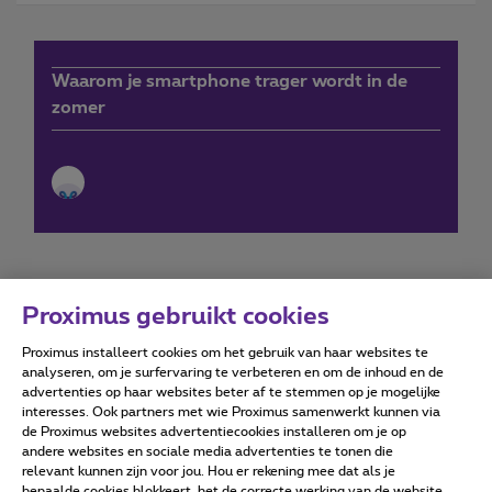
Waarom je smartphone trager wordt in de
zomer
Proximus gebruikt cookies
Proximus installeert cookies om het gebruik van haar websites te
Forumvoorwaarden
Accessibility statement
analyseren, om je surfervaring te verbeteren en om de inhoud en de
advertenties op haar websites beter af te stemmen op je mogelijke
interesses. Ook partners met wie Proximus samenwerkt kunnen via
de Proximus websites advertentiecookies installeren om je op
andere websites en sociale media advertenties te tonen die
relevant kunnen zijn voor jou. Hou er rekening mee dat als je
Alle rechten voorbehouden. ©
2026
Proximus
bepaalde cookies blokkeert, het de correcte werking van de website