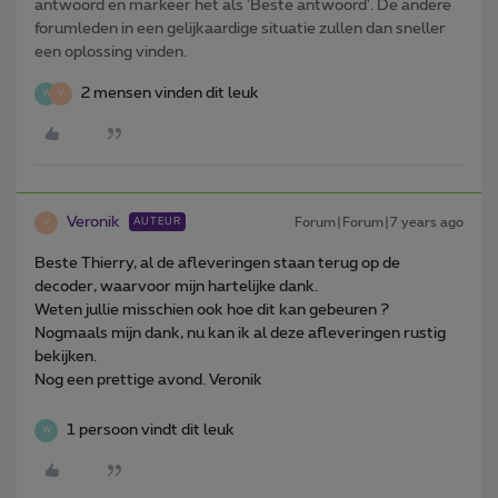
antwoord en markeer het als 'Beste antwoord'. De andere
forumleden in een gelijkaardige situatie zullen dan sneller
een oplossing vinden.
2 mensen vinden dit leuk
W
V
Veronik
Forum|Forum|7 years ago
AUTEUR
V
Beste Thierry, al de afleveringen staan terug op de
decoder, waarvoor mijn hartelijke dank.
Weten jullie misschien ook hoe dit kan gebeuren ?
Nogmaals mijn dank, nu kan ik al deze afleveringen rustig
bekijken.
Nog een prettige avond. Veronik
1 persoon vindt dit leuk
W