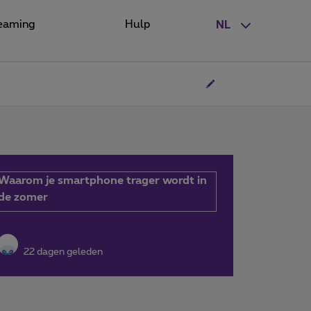
eaming
Hulp
NL
Waarom je smartphone trager wordt in
de zomer
22 dagen geleden