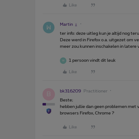
Like
Martin
ter info: deze uitleg kun je altijd nog t
Deze werd in Firefox o.a. uitgezet om ve
meer zou kunnen inschakelen in latere ve
1 persoon vindt dit leuk
W
Like
bk316209
Practitioner
B
Beste;
hebben jullie dan geen problemen met v
browsers Firefox, Chrome ?
Like