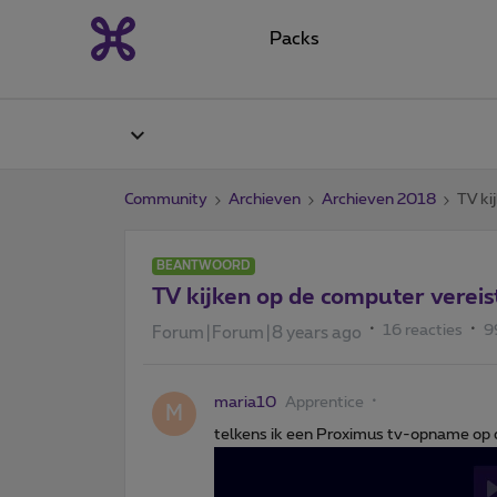
Packs
Community
Archieven
Archieven 2018
TV ki
BEANTWOORD
TV kijken op de computer vereis
16 reacties
9
Forum|Forum|8 years ago
maria10
Apprentice
M
telkens ik een Proximus tv-opname op de