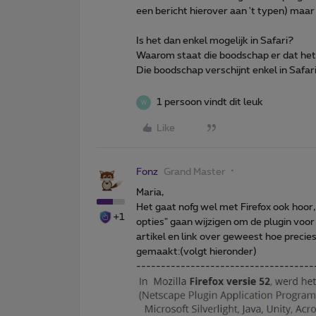
een bericht hierover aan 't typen) maar
Is het dan enkel mogelijk in Safari?
Waarom staat die boodschap er dat he
Die boodschap verschijnt enkel in Safari
1 persoon vindt dit leuk
W
Like
Fonz
Grand Master
Maria,
Het gaat nofg wel met Firefox ook hoor, e
+1
opties" gaan wijzigen om de plugin voor s
artikel en link over geweest hoe precie
gemaakt:(volgt hieronder)
------------------------------------