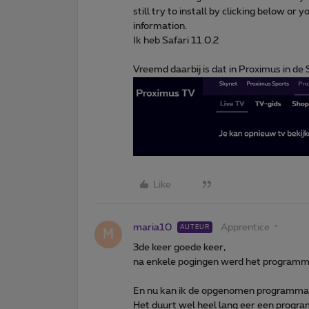
still try to install by clicking below o
information.
Ik heb Safari 11.0.2
Vreemd daarbij is dat in Proximus in d
Like
maria10
Apprentice
AUTEUR
M
3de keer goede keer,
na enkele pogingen werd het programma
En nu kan ik de opgenomen programma'
Het duurt wel heel lang eer een program