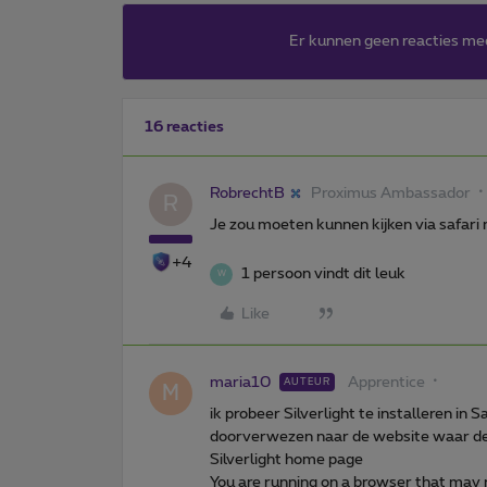
Er kunnen geen reacties me
16 reacties
RobrechtB
Proximus Ambassador
R
Je zou moeten kunnen kijken via safari m
+4
1 persoon vindt dit leuk
W
Like
maria10
Apprentice
AUTEUR
M
ik probeer Silverlight te installeren in 
doorverwezen naar de website waar de
Silverlight home page
You are running on a browser that may n