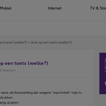
Mobiel
Internet
TV & Str
activiteit (welke?) + druk op een toets (welke?)
op een toets (welke?)
6 Bekeken
ns, de foutmelding dat wegens "inactiviteit" mijn tv
u drukken.
ig, al jaren.