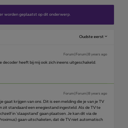
er worden geplaatst op dit onderwerp.
Oudste eerst
Forum|Forum|8 years ago
decoder heeft bij mij ook zich ineens uitgeschakeld.
Forum|Forum|8 years ago
e gaat krijgen van ons. Dit is een melding die je van je TV
en zit standaard een enegiestand ingesteld. Als de TV te
ichzelf in 'slaapstand' gaan plaatsen. Je kan dit via de
a Proximus) gaan uitschakelen, dat de TV niet automatisch