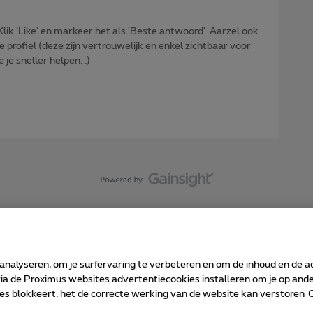
ik ‘Like’ en markeer het als 'Beste antwoord'. Aarzel ook
e profiel (deze zijn vertrouwelijk en enkel zichtbaar voor
je sneller helpen. :)
Forumvoorwaarden
Accessibility statement
 analyseren, om je surfervaring te verbeteren en om de inhoud en de 
 de Proximus websites advertentiecookies installeren om je op ander
kies blokkeert, het de correcte werking van de website kan verstoren
C
 ©
2026
Proximus