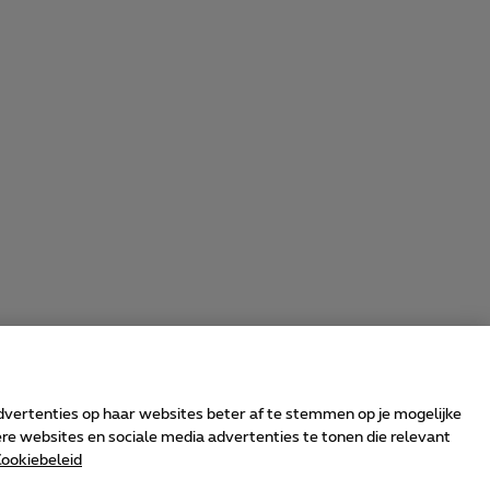
advertenties op haar websites beter af te stemmen op je mogelijke
e websites en sociale media advertenties te tonen die relevant
ookiebeleid