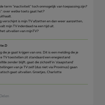
 de term "inactiviteit" toch onmogelijk van toepassing zijn?
s": over welke toets gaat het?
uithaalt.
ng verschijnt is mijn TV afzetten en dan weer aanzetten,
alt mijn TV inderdaad na een tijd uit.
het uitvallen van mijnTV?
tte.D
die je gaat krijgen van ons. Dit is een melding die je
nte TV toestellen zit standaard een enegiestand
lfde zender blijft, gaat die zichzelf in 'slaapstand'
stellingen van je TV zelf (dus niet via Proximus) gaan
atisch gaat uitvallen. Groetjes, Charlotte
Delen