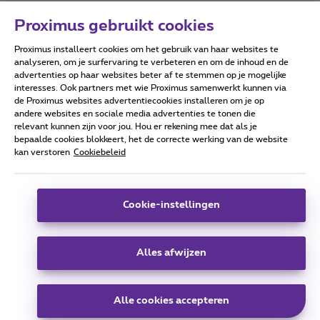
Proximus gebruikt cookies
Proximus installeert cookies om het gebruik van haar websites te
Forumvoorwaarden
Accessibility statement
analyseren, om je surfervaring te verbeteren en om de inhoud en de
advertenties op haar websites beter af te stemmen op je mogelijke
interesses. Ook partners met wie Proximus samenwerkt kunnen via
de Proximus websites advertentiecookies installeren om je op
andere websites en sociale media advertenties te tonen die
relevant kunnen zijn voor jou. Hou er rekening mee dat als je
Alle rechten voorbehouden. ©
2026
Proximus
bepaalde cookies blokkeert, het de correcte werking van de website
kan verstoren
Cookiebeleid
Algemene voorwaarden, consumenteninfo
Prijslijst en tarieven
Toegankelijkheid
Privacy
Cookiebeleid
Cookie manager
Bedrijfsgegevens
Deze website is gecreëerd en wordt beheerd conform het
Cookie-instellingen
Belgisch recht.
Koning Albert II-laan 27 - B-1030 Brussel.
Alles afwijzen
Carrier & Wholesale Solutions
Alle cookies accepteren
Proximus Group
|
Telindus
Jobs
|
Sitemap