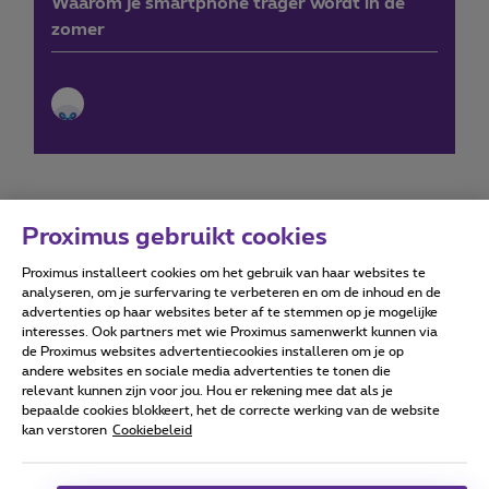
Waarom je smartphone trager wordt in de
zomer
Proximus gebruikt cookies
Proximus installeert cookies om het gebruik van haar websites te
Forumvoorwaarden
Accessibility statement
analyseren, om je surfervaring te verbeteren en om de inhoud en de
advertenties op haar websites beter af te stemmen op je mogelijke
interesses. Ook partners met wie Proximus samenwerkt kunnen via
de Proximus websites advertentiecookies installeren om je op
andere websites en sociale media advertenties te tonen die
relevant kunnen zijn voor jou. Hou er rekening mee dat als je
Alle rechten voorbehouden. ©
2026
Proximus
bepaalde cookies blokkeert, het de correcte werking van de website
kan verstoren
Cookiebeleid
Algemene voorwaarden, consumenteninfo
Prijslijst en tarieven
Toegankelijkheid
Privacy
Cookiebeleid
Cookie manager
Bedrijfsgegevens