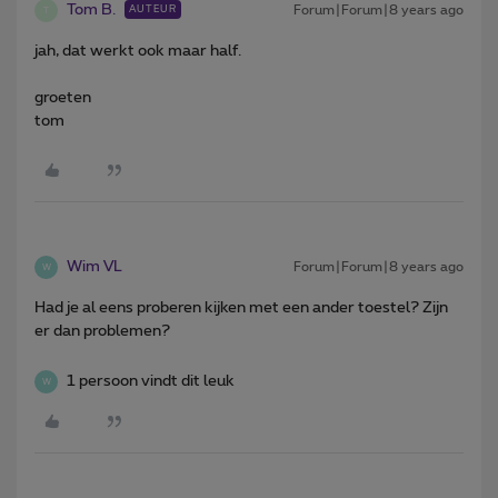
Tom B.
Forum|Forum|8 years ago
AUTEUR
T
jah, dat werkt ook maar half.
groeten
tom
Wim VL
Forum|Forum|8 years ago
W
Had je al eens proberen kijken met een ander toestel? Zijn
er dan problemen?
1 persoon vindt dit leuk
W