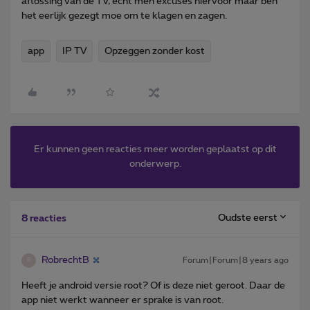
aflossing van de TV, echt men excuses hiervoor maar ben
het eerlijk gezegt moe om te klagen en zagen.
app
IP TV
Opzeggen zonder kost
Er kunnen geen reacties meer worden geplaatst op dit
onderwerp.
Oudste eerst
8 reacties
RobrechtB
Forum|Forum|8 years ago
R
Heeft je android versie root? Of is deze niet geroot. Daar de
app niet werkt wanneer er sprake is van root.