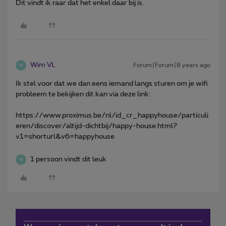
Dit vindt ik raar dat het enkel daar bij is.
Wim VL
Forum|Forum|8 years ago
W
Ik stel voor dat we dan eens iemand langs sturen om je wifi
probleem te bekijken dit kan via deze link:
https://www.proximus.be/nl/id_cr_happyhouse/particuli
eren/discover/altijd-dichtbij/happy-house.html?
v1=shorturl&v6=happyhouse
1 persoon vindt dit leuk
W