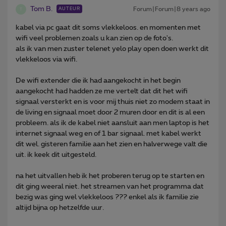
Tom B.
Forum|Forum|8 years ago
AUTEUR
T
kabel via pc gaat dit soms vlekkeloos. en momenten met
wifi veel problemen zoals u kan zien op de foto's.
als ik van men zuster telenet yelo play open doen werkt dit
vlekkeloos via wifi.
De wifi extender die ik had aangekocht in het begin
aangekocht had hadden ze me vertelt dat dit het wifi
signaal versterkt en is voor mij thuis niet zo modem staat in
de living en signaal moet door 2 muren door en dit is al een
probleem. als ik de kabel niet aansluit aan men laptop is het
internet signaal weg en of 1 bar signaal. met kabel werkt
dit wel. gisteren familie aan het zien en halverwege valt die
uit. ik keek dit uitgesteld.
na het uitvallen heb ik het proberen terug op te starten en
dit ging weeral niet. het streamen van het programma dat
bezig was ging wel vlekkeloos ??? enkel als ik familie zie
altijd bijna op hetzelfde uur.