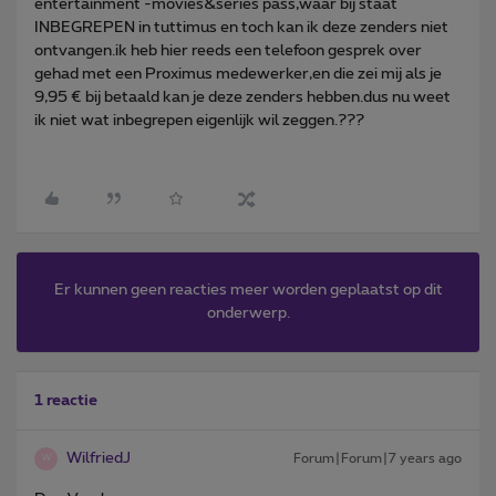
entertainment -movies&series pass,waar bij staat
INBEGREPEN in tuttimus en toch kan ik deze zenders niet
ontvangen.ik heb hier reeds een telefoon gesprek over
gehad met een Proximus medewerker,en die zei mij als je
9,95 € bij betaald kan je deze zenders hebben.dus nu weet
ik niet wat inbegrepen eigenlijk wil zeggen.???
Er kunnen geen reacties meer worden geplaatst op dit
onderwerp.
1 reactie
WilfriedJ
Forum|Forum|7 years ago
W