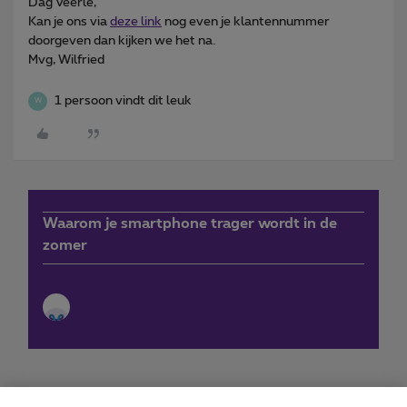
Dag Veerle,
Kan je ons via
deze link
nog even je klantennummer
doorgeven dan kijken we het na.
Mvg, Wilfried
1 persoon vindt dit leuk
W
Waarom je smartphone trager wordt in de
zomer