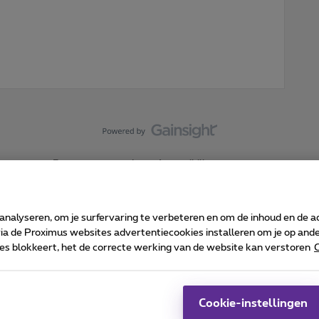
Forumvoorwaarden
Accessibility statement
 analyseren, om je surfervaring te verbeteren en om de inhoud en de 
 de Proximus websites advertentiecookies installeren om je op ander
kies blokkeert, het de correcte werking van de website kan verstoren
C
 ©
2026
Proximus
sumenteninfo
Prijslijst en tarieven
Toegankelijkheid
Cookie manager
Bedrijfsgegevens
Ca
 wordt beheerd conform het Belgisch recht.
Pr
Cookie-instellingen
-1030 Brussel.
J