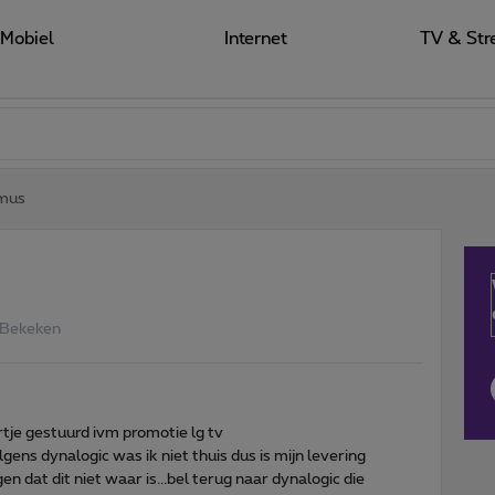
Mobiel
Internet
TV & Str
imus
 Bekeken
tje gestuurd ivm promotie lg tv
lgens dynalogic was ik niet thuis dus is mijn levering
n dat dit niet waar is...bel terug naar dynalogic die