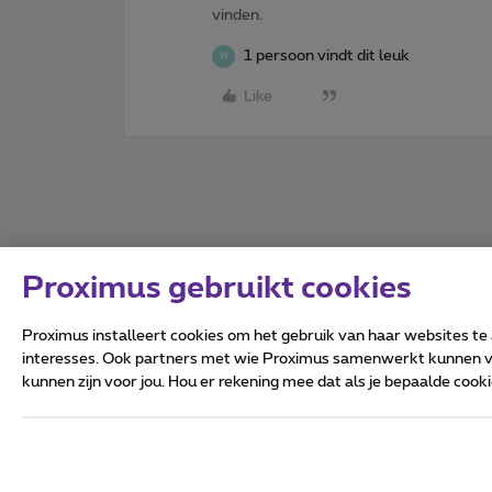
vinden.
1 persoon vindt dit leuk
W
Like
Proximus gebruikt cookies
Proximus installeert cookies om het gebruik van haar websites te
interesses. Ook partners met wie Proximus samenwerkt kunnen via
kunnen zijn voor jou. Hou er rekening mee dat als je bepaalde coo
Alle rechten voorbehouden.
Algemene voorwaarden, con
Privacy
Cookiebeleid
Deze website is gecreëerd en
Koning Albert II-laan 27 - B