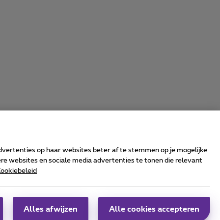
advertenties op haar websites beter af te stemmen op je mogelijke
e websites en sociale media advertenties te tonen die relevant
ookiebeleid
rrier & Wholesale Solutions
oximus Group
|
Telindus
Alles afwijzen
Alle cookies accepteren
obs
|
Sitemap