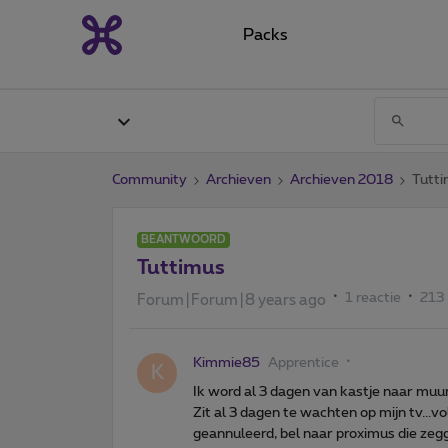
Packs
Community
Archieven
Archieven 2018
Tutt
BEANTWOORD
Tuttimus
1 reactie
213
Forum|Forum|8 years ago
Kimmie85
Apprentice
K
Ik word al 3 dagen van kastje naar muur
Zit al 3 dagen te wachten op mijn tv...vo
geannuleerd, bel naar proximus die zegge