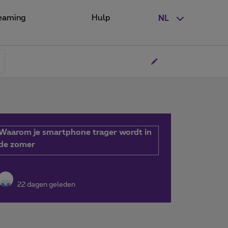
eaming
Hulp
NL
Waarom je smartphone trager wordt in
de zomer
22 dagen geleden