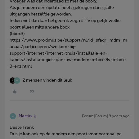
Vroeger was dat inderdaad zo met de bbox2
Als je modem een update heeft gekregen dan zij alle
uitgangen hetzelfde geworden.
Indien niet dan kan hetgeen ik zeg, nl. TV op gelijk welke
poort alleen mits andere bbox
(bbox3)
https://www.proximus.be/support/nl/id_sfaqr_mdm_m
anual/particulieren/welkom-bij-
support/internet/internet-thuis/installatie-en-
kabels/installatiegids-van-uw-modem-b-box-3v-b-box-
3-enz.html
2 mensen vinden dit leuk
W
Martin
Forum|Forum|8 years ago
Beste Frank
Dus je kan ook op de modem een poort voor normaal pc