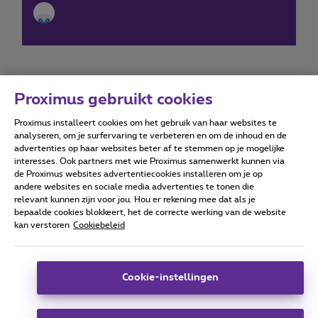
Proximus gebruikt cookies
Proximus installeert cookies om het gebruik van haar websites te
Forumvoorwaarden
Accessibility statement
analyseren, om je surfervaring te verbeteren en om de inhoud en de
advertenties op haar websites beter af te stemmen op je mogelijke
interesses. Ook partners met wie Proximus samenwerkt kunnen via
de Proximus websites advertentiecookies installeren om je op
andere websites en sociale media advertenties te tonen die
relevant kunnen zijn voor jou. Hou er rekening mee dat als je
Alle rechten voorbehouden. ©
2026
Proximus
bepaalde cookies blokkeert, het de correcte werking van de website
kan verstoren
Cookiebeleid
Algemene voorwaarden, consumenteninfo
Prijslijst en tarieven
Toegankelijkheid
Privacy
Cookiebeleid
Cookie manager
Bedrijfsgegevens
Deze website is gecreëerd en wordt beheerd conform het
Cookie-instellingen
Belgisch recht.
Koning Albert II-laan 27 - B-1030 Brussel.