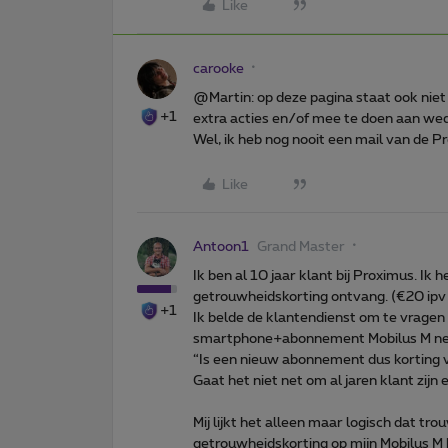
Like
carooke
@Martin: op deze pagina staat ook niet
+1
extra acties en/of mee te doen aan wedstr
Wel, ik heb nog nooit een mail van de 
Like
Antoon1
Grand Master
Ik ben al 10 jaar klant bij Proximus. I
getrouwheidskorting ontvang. (€20 ipv
+1
Ik belde de klantendienst om te vragen 
smartphone+abonnement Mobilus M ne
“Is een nieuw abonnement dus korting v
Gaat het niet net om al jaren klant zij
Mij lijkt het alleen maar logisch dat tr
getrouwheidskorting op mijn Mobilus M