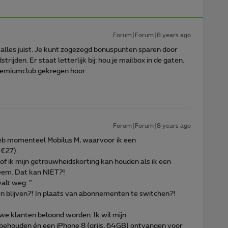
Forum|Forum|8 years ago
 alles juist. Je kunt zogezegd bonuspunten sparen door
ijden. Er staat letterlijk bij: hou je mailbox in de gaten.
Premiumclub gekregen hoor.
Forum|Forum|8 years ago
k heb momenteel Mobilus M, waarvoor ik een
 €27).
of ik mijn getrouwheidskorting kan houden als ik een
em. Dat kan NIET?!
alt weg..”
n en blijven?! In plaats van abonnementen te switchen?!
ouwe klanten beloond worden. Ik wil mijn
 behouden én een iPhone 8 (grijs, 64GB) ontvangen voor