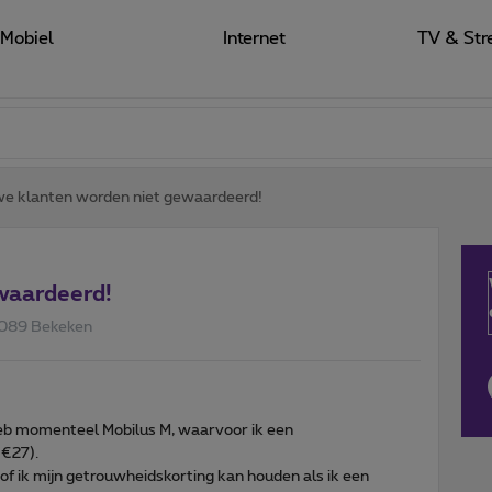
Mobiel
Internet
TV & Str
e klanten worden niet gewaardeerd!
waardeerd!
089 Bekeken
k heb momenteel Mobilus M, waarvoor ik een
 €27).
of ik mijn getrouwheidskorting kan houden als ik een