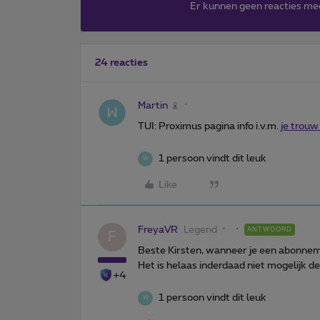
Er kunnen geen reacties me
24 reacties
Martin
TUI: Proximus pagina info i.v.m.
je trouw
1 persoon vindt dit leuk
W
Like
FreyaVR
Legend
ANTWOORD
F
Beste Kirsten, wanneer je een abonnemen
Het is helaas inderdaad niet mogelijk d
+4
1 persoon vindt dit leuk
W