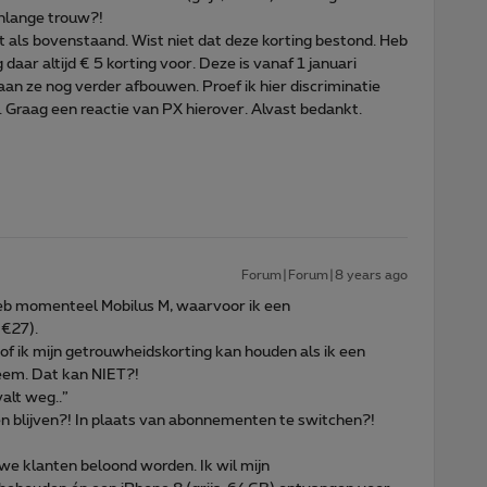
enlange trouw?!
nt als bovenstaand. Wist niet dat deze korting bestond. Heb
daar altijd € 5 korting voor. Deze is vanaf 1 januari
an ze nog verder afbouwen. Proef ik hier discriminatie
 Graag een reactie van PX hierover. Alvast bedankt.
Forum|Forum|8 years ago
k heb momenteel Mobilus M, waarvoor ik een
 €27).
of ik mijn getrouwheidskorting kan houden als ik een
em. Dat kan NIET?!
alt weg..”
n en blijven?! In plaats van abonnementen te switchen?!
ouwe klanten beloond worden. Ik wil mijn