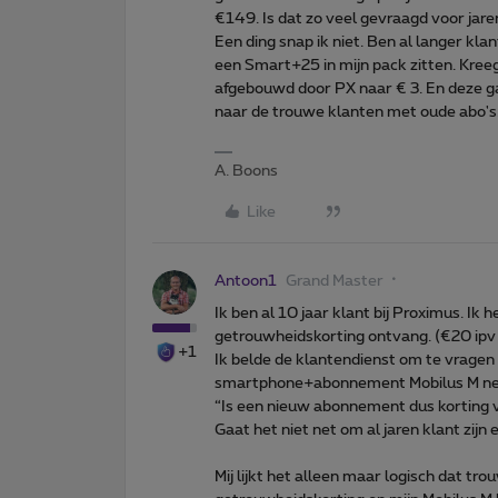
€149. Is dat zo veel gevraagd voor jar
Een ding snap ik niet. Ben al langer kla
een Smart+25 in mijn pack zitten. Kreeg 
afgebouwd door PX naar € 3. En deze ga
naar de trouwe klanten met oude abo's.
A. Boons
Like
Antoon1
Grand Master
Ik ben al 10 jaar klant bij Proximus. I
getrouwheidskorting ontvang. (€20 ipv
+1
Ik belde de klantendienst om te vragen 
smartphone+abonnement Mobilus M ne
“Is een nieuw abonnement dus korting v
Gaat het niet net om al jaren klant zij
Mij lijkt het alleen maar logisch dat tr