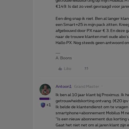
getrouwheidskorting op mijn Mobilus M
€149. Is dat zo veel gevraagd voor jar
Een ding snap ik niet. Ben al langer kla
een Smart+25 in mijn pack zitten. Kreeg 
afgebouwd door PX naar € 3. En deze ga
naar de trouwe klanten met oude abo's.
Hallo PX. Nog steeds geen antwoord o
A. Boons
Like
Antoon1
Grand Master
Ik ben al 10 jaar klant bij Proximus. I
getrouwheidskorting ontvang. (€20 ipv
+1
Ik belde de klantendienst om te vragen 
smartphone+abonnement Mobilus M ne
“Is een nieuw abonnement dus korting v
Gaat het niet net om al jaren klant zij