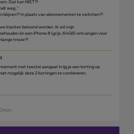
em. Dat kan NIET?!
alt weg..”
n en blijven?! In plaats van abonnementen te switchen?!
ouwe klanten beloond worden. Ik wil mijn
 behouden én een iPhone 8 (grijs, 64GB) ontvangen voor
enlange trouw?!
R
nnement met toestel aangaat krijg je een korting op
 niet mogelijk deze 2 kortingen te combineren.
Delen