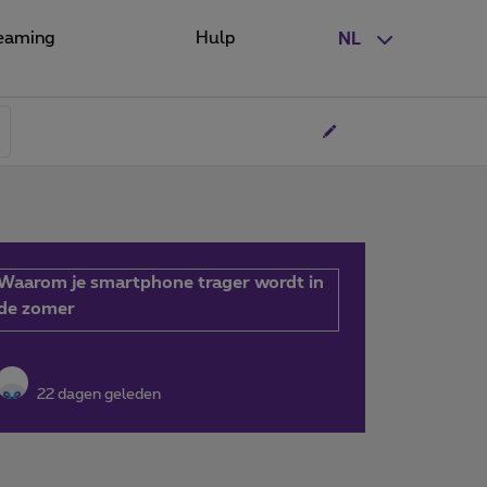
eaming
Hulp
NL
Waarom je smartphone trager wordt in
de zomer
22 dagen geleden