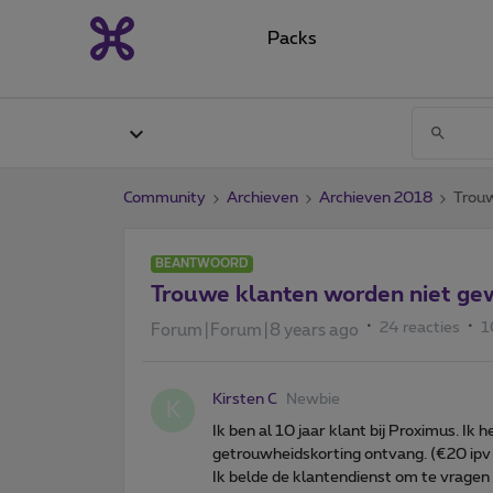
Packs
Community
Archieven
Archieven 2018
Trouw
BEANTWOORD
Trouwe klanten worden niet ge
24 reacties
1
Forum|Forum|8 years ago
Kirsten C
Newbie
K
Ik ben al 10 jaar klant bij Proximus. I
getrouwheidskorting ontvang. (€20 ipv
Ik belde de klantendienst om te vragen 