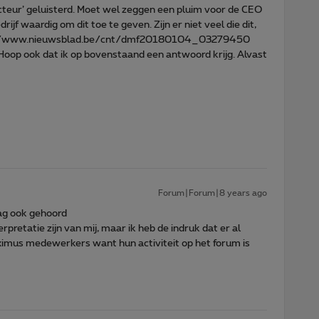
teur’ geluisterd. Moet wel zeggen een pluim voor de CEO
jf waardig om dit toe te geven. Zijn er niet veel die dit,
http://www.nieuwsblad.be/cnt/dmf20180104_03279450
Hoop ook dat ik op bovenstaand een antwoord krijg. Alvast
Forum|Forum|8 years ago
dag ook gehoord
rpretatie zijn van mij, maar ik heb de indruk dat er al
ximus medewerkers want hun activiteit op het forum is