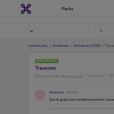
Packs
Community
Archieven
Archieven 2018
Trace
BEANTWOORD
Traceren
2 reacties
31
Forum|Forum|8 years ago
Sixdanny
Newbie
S
Kan ik gratis een telefoonnummer trac