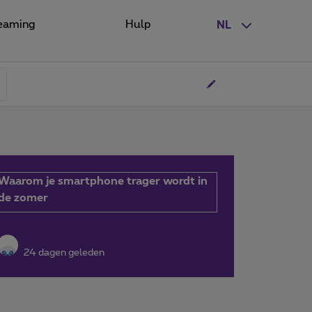
eaming
Hulp
NL
Waarom je smartphone trager wordt in
de zomer
24 dagen geleden