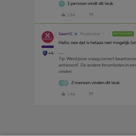
1 persoon vindt dit leuk
W
Like
GeertC
Moderator
ANTWOORD
Hallo, nee dat is helaas niet mogelijk 
+4
Tip: Werd jouw vraag correct beantwoor
antwoord'. De andere forumleden in een 
vinden.
2 mensen vinden dit leuk
W
O
Like