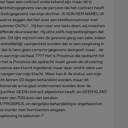
oor haar een contract ondertekend zijn, maar dit is
identiteitsgegevens van de persoon die het contract heeft
ntiteitsgegevens van mijn dochter. IK KON HEM NAMELIJK
 wel te zeggen dat het over een telefoonnummer met
nummer 0474/... Hij kon voor ons niets doen, wij moesten
fende deurwaarder. Hij uitte zelfs nog bedreigingen dat
. Dit lijkt mij toch niet de gewone gang van zake, indien
onmiddellijk vastgesteld worden dat er een vergissing in
 uit dat ik hem geen correcte gegevens doorgeef, maar... de
 aan mijn verhaal ???? Het is Proximus die opdracht tot
n het is Proximus die opdracht moet geven de uitvoering
roximus een klacht ingediend, maar daar vind ik niets van
tvangen van mijn klacht. Waar kan ik de status van mijn
cht binnen 10 dagen behandeld worden, maar dit
bijkomende actie gaat ondernomen worden door de
 zij echter GEEN contract afgesloten heeft, en GEEN KLANT
 meer dan 700 euro niet betalen.
OM/PROXIMUS, en dergelijke behandeling is ongehoord en
ke manier met hun klanten omgaan.
e oplossing te bekomen ?