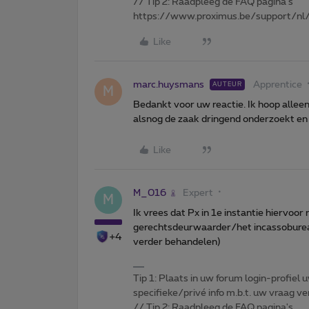
// Tip 2: Raadpleeg de FAQ pagina's
https://www.proximus.be/support/nl/
Like
marc.huysmans
Apprentice
AUTEUR
M
Bedankt voor uw reactie. Ik hoop allee
alsnog de zaak dringend onderzoekt en 
Like
M_016
Expert
M
Ik vrees dat Px in 1e instantie hiervoor
gerechtsdeurwaarder/het incassobureau
+4
verder behandelen)
Tip 1: Plaats in uw forum login-profiel u
specifieke/privé info m.b.t. uw vraag
// Tip 2: Raadpleeg de FAQ pagina's