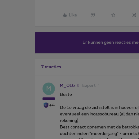
Like
Er kunnen geen reacties me
7 reacties
M_016
Expert
M
Beste
+4
De 1e vraag die zich stelt is in hoeverr
eventueel een incassobureau (al dan n
rekening).
Best contact opnemen met de betrokk
dochter indien "meerderjarig" - om inl