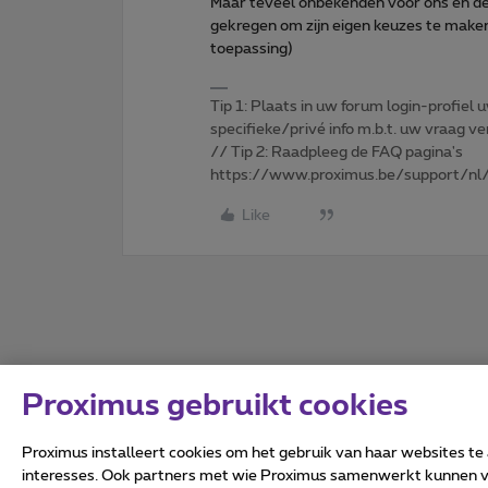
Maar teveel onbekenden voor ons en de
gekregen om zijn eigen keuzes te maken 
toepassing)
Tip 1: Plaats in uw forum login-profiel u
specifieke/privé info m.b.t. uw vraag
// Tip 2: Raadpleeg de FAQ pagina's
https://www.proximus.be/support/nl/
Like
Proximus gebruikt cookies
Proximus installeert cookies om het gebruik van haar websites te
interesses. Ook partners met wie Proximus samenwerkt kunnen via