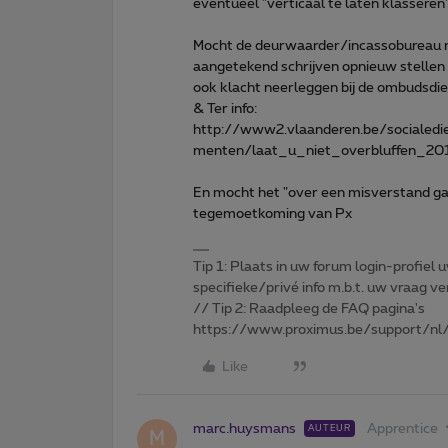
eventueel "verticaal te laten klasseren"
Mocht de deurwaarder/incassobureau niet
aangetekend schrijven opnieuw stellen (k
ook klacht neerleggen bij de ombudsdi
& Ter info:
http://www2.vlaanderen.be/socialedi
menten/laat_u_niet_overbluffen_201
En mocht het "over een misverstand ga
tegemoetkoming van Px
Tip 1: Plaats in uw forum login-profiel u
specifieke/privé info m.b.t. uw vraag
// Tip 2: Raadpleeg de FAQ pagina's
https://www.proximus.be/support/nl/
Like
marc.huysmans
Apprentice
AUTEUR
M