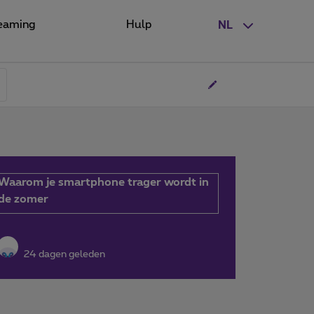
eaming
Hulp
NL
Waarom je smartphone trager wordt in
de zomer
24 dagen geleden