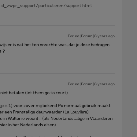
id_zwpr_support/particulieren/support.html
Forum|Forum|8 years ago
wijs er is dat het ten onrechte was, dat je deze bedragen
t ?
Forum|Forum|8 years ago
 niet betalen (let them go to court)
ijp is 1) voor zover mij bekend Px normaal gebruik maakt
er een Franstalige deurwaarder (La Louvière)
e in Wallonië woont... (als Nederlandstalige in Vlaanderen
ssier in het Nederlands eisen)