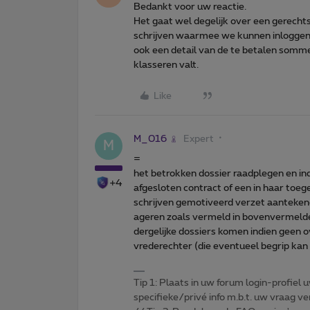
Bedankt voor uw reactie.
Het gaat wel degelijk over een gerech
schrijven waarmee we kunnen inloggen in
ook een detail van de te betalen sommen
klasseren valt.
Like
M_016
Expert
M
=
het betrokken dossier raadplegen en in
+4
afgesloten contract of een in haar toeg
schrijven gemotiveerd verzet aanteken
ageren zoals vermeld in bovenvermeld
dergelijke dossiers komen indien geen o
vrederechter (die eventueel begrip kan
Tip 1: Plaats in uw forum login-profiel u
specifieke/privé info m.b.t. uw vraag