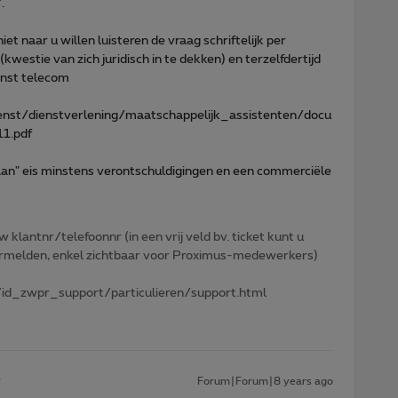
.
 naar u willen luisteren de vraag schriftelijk per
westie van zich juridisch in te dekken) en terzelfdertijd
enst telecom
enst/dienstverlening/maatschappelijk_assistenten/docu
1.pdf
an" eis minstens verontschuldigingen en een commerciële
w klantnr/telefoonnr (in een vrij veld bv. ticket kunt u
 vermelden, enkel zichtbaar voor Proximus-medewerkers)
id_zwpr_support/particulieren/support.html
Forum|Forum|8 years ago