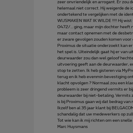
zeer onvriendelijk en arrogant. Er zou d
helemaal niet correct. Hij weigerde de 
ondertekend te vergelijken met de ide
WIJSMAKEN WAT IK WILDE !!!! Hij wist
0472/... ging, maar mijn dochter heeft 
maar contact opnemen met de desbetref
er zware gevolgen zouden komen voor ons
Proximus de situatie onderzoekt kan er 
het spel is. Uiteindelijk gaat hij er van
deurwaarder zou dan wel geloof hechten
uitvoering geeft aan de deurwaarder, e
stop te zetten. Ik heb gisteren via MyP
terug en ik heb evenmin bevestiging on
klacht opvolgen ? Normaal zou een kla
probleem is zeer dringend vermits er 
deurwaarder bij niet-betaling. Vermits
is bij Proximus gaan wij dat bedrag van
Ikzelf ben al 35 jaar klant bij BELGAC
schandalig dat uw medewerkers op zul
Tot wie kan ik mij richten om een snell
Marc Huysmans