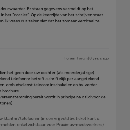
tsdeurwaarder. Er staan gegevens vermeldt op het
 het "dossier". Op de keerzijde van het schrijven staat
. Ik vrees dus zeker niet dat het zomaar verticaal te
Forum|Forum|8 years ago
dien het geen door uw dochter (als meerderjatrige)
ekend telefoonnr betreft, schriftelijk per aangetekend
en, ombudsdienst telecom inschakelen en bv. verder
e brochure
vereenstemming bereit wordt in principe na x tijd voor de
 tonen)
w klantnr/telefoonnr (in een vrij veld bv. ticket kunt u
 vermelden, enkel zichtbaar voor Proximus-medewerkers)