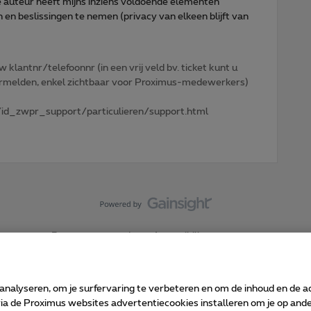
 auteur heeft mijns inziens voldoende elementen
en beslissingen te nemen (privacy van elkeen blijft van
w klantnr/telefoonnr (in een vrij veld bv. ticket kunt u
 vermelden, enkel zichtbaar voor Proximus-medewerkers)
id_zwpr_support/particulieren/support.html
Forumvoorwaarden
Accessibility statement
 analyseren, om je surfervaring te verbeteren en om de inhoud en de 
 de Proximus websites advertentiecookies installeren om je op ander