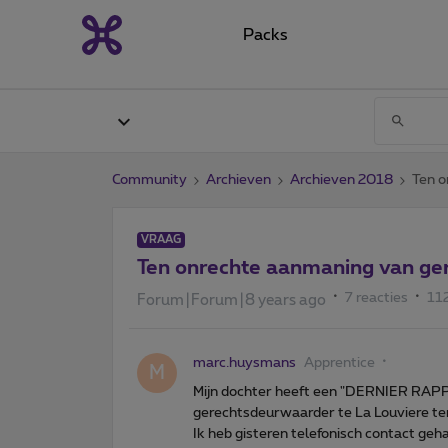
Packs
Community
Archieven
Archieven 2018
Ten o
VRAAG
Ten onrechte aanmaning van g
7 reacties
11
Forum|Forum|8 years ago
marc.huysmans
Apprentice
M
Mijn dochter heeft een "DERNIER RAP
gerechtsdeurwaarder te La Louviere terw
Ik heb gisteren telefonisch contact g