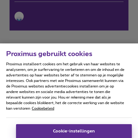
Proximus gebruikt cookies
Proximus installeert cookies om het gebruik van haar websites te
Forumvoorwaarden
Accessibility statement
analyseren, om je surfervaring te verbeteren en om de inhoud en de
advertenties op haar websites beter af te stemmen op je mogelijke
interesses. Ook partners met wie Proximus samenwerkt kunnen via
de Proximus websites advertentiecookies installeren om je op
andere websites en sociale media advertenties te tonen die
relevant kunnen zijn voor jou. Hou er rekening mee dat als je
Alle rechten voorbehouden. ©
2026
Proximus
bepaalde cookies blokkeert, het de correcte werking van de website
kan verstoren
Cookiebeleid
Algemene voorwaarden, consumenteninfo
Prijslijst en tarieven
Toegankelijkheid
Privacy
Cookiebeleid
Cookie manager
Bedrijfsgegevens
Deze website is gecreëerd en wordt beheerd conform het
Cookie-instellingen
Belgisch recht.