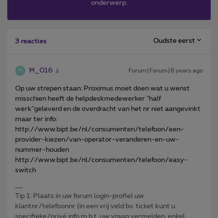
onderwerp.
Oudste eerst
3 reacties
M_016
Forum|Forum|8 years ago
M
Op uw strepen staan: Proximus moet doen wat u wenst
misschien heeft de helpdeskmedewerker "half
werk"geleverd en de overdracht van het nr niet aangevinkt
maar ter info:
http://www.bipt.be/nl/consumenten/telefoon/een-
provider-kiezen/van-operator-veranderen-en-uw-
nummer-houden
http://www.bipt.be/nl/consumenten/telefoon/easy-
switch
Tip 1: Plaats in uw forum login-profiel uw
klantnr/telefoonnr (in een vrij veld bv. ticket kunt u
specifieke/privé info m.b.t. uw vraag vermelden, enkel