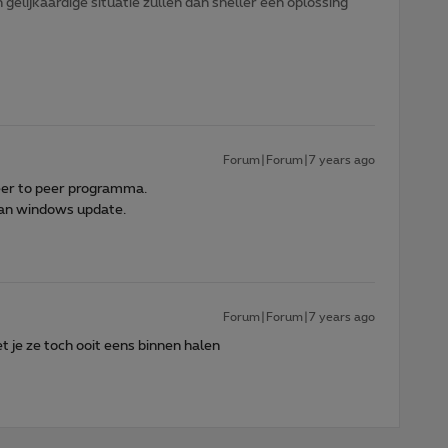
gelijkaardige situatie zullen dan sneller een oplossing
Forum|Forum|7 years ago
eer to peer programma.
van windows update.
Forum|Forum|7 years ago
et je ze toch ooit eens binnen halen