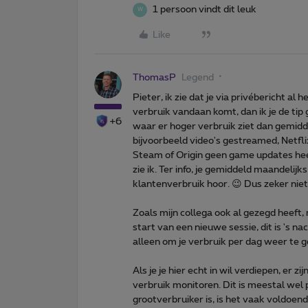
1 persoon vindt dit leuk
W
Like
ThomasP
Legend
Pieter, ik zie dat je via privébericht al
verbruik vandaan komt, dan ik je de tip 
+6
waar er hoger verbruik ziet dan gemidde
bijvoorbeeld video's gestreamed, Netfli
Steam of Origin geen game updates heef
zie ik. Ter info, je gemiddeld maandelij
klantenverbruik hoor. 😉 Dus zeker nie
Zoals mijn collega ook al gezegd heeft, m
start van een nieuwe sessie, dit is 's na
alleen om je verbruik per dag weer te 
Als je je hier echt in wil verdiepen, er zi
verbruik monitoren. Dit is meestal wel 
grootverbruiker is, is het vaak voldoend