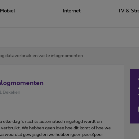
Mobiel
Internet
TV & Str
og dataverbruik en vaste inlogmomenten
 inlogmomenten
1 Bekeken
jna elke dag 's nachts automatisch ingelogd wordt en
t verbruikt. We hebben geen idee hoe dit komt of hoe we
paswoord al gewijzigd en we hebben geen peer2peer