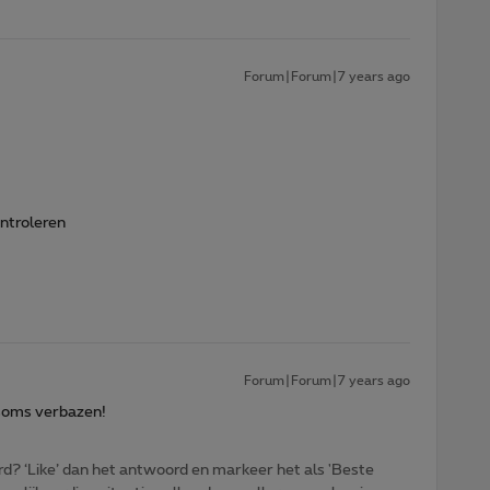
Forum|Forum|7 years ago
ontroleren
Forum|Forum|7 years ago
 soms verbazen!
d? ‘Like’ dan het antwoord en markeer het als 'Beste