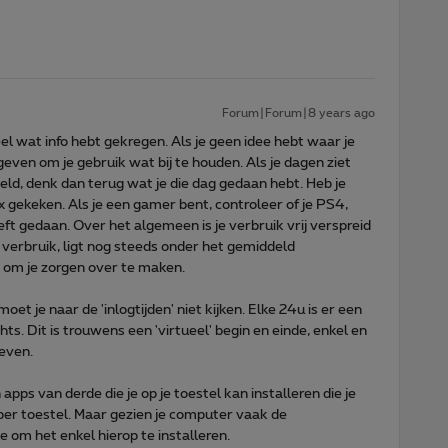
Forum|Forum|8 years ago
 heel wat info hebt gekregen. Als je geen idee hebt waar je
geven om je gebruik wat bij te houden. Als je dagen ziet
ld, denk dan terug wat je die dag gedaan hebt. Heb je
x gekeken. Als je een gamer bent, controleer of je PS4,
t gedaan. Over het algemeen is je verbruik vrij verspreid
ks verbruik, ligt nog steeds onder het gemiddeld
t om je zorgen over te maken.
oet je naar de 'inlogtijden' niet kijken. Elke 24u is er een
chts. Dit is trouwens een 'virtueel' begin en einde, enkel en
geven.
jn apps van derde die je op je toestel kan installeren die je
per toestel. Maar gezien je computer vaak de
e om het enkel hierop te installeren.