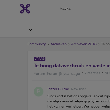
Packs
Community
Archieven
Archieven 2018
Te ho
VRAAG
Te hoog dataverbruik en vaste
7 reacties
50
Forum|Forum|8 years ago
Pieter Bulcke
New user
P
Sinds kort is het ons opgevallen dat bi
dagelijks voor ettelijke gigabytes word
het kunnen verhelpen. We hebben wifi