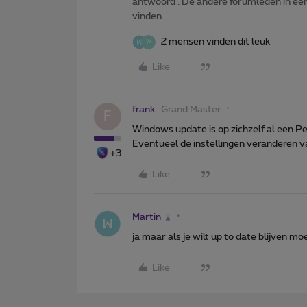
antwoord'. De andere forumleden in een 
vinden.
2 mensen vinden dit leuk
W
Like
frank
Grand Master
F
Windows update is op zichzelf al een P
Eventueel de instellingen veranderen 
+3
Like
Martin
ja maar als je wilt up to date blijven mo
Like